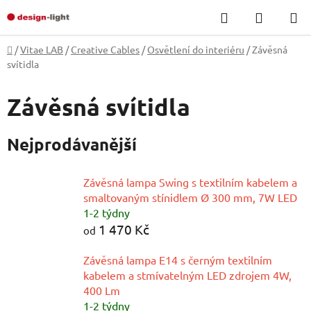
Přejít
Hledat
NÁKUP
na
KOŠÍK
obsah
Domů
/
Vitae LAB
/
Creative Cables
/
Osvětlení do interiéru
/
Závěsná
svítidla
Závěsná svítidla
Nejprodávanější
Závěsná lampa Swing s textilním kabelem a
smaltovaným stínidlem Ø 300 mm, 7W LED
1-2 týdny
1 470 Kč
od
Závěsná lampa E14 s černým textilním
kabelem a stmívatelným LED zdrojem 4W,
400 Lm
1-2 týdny