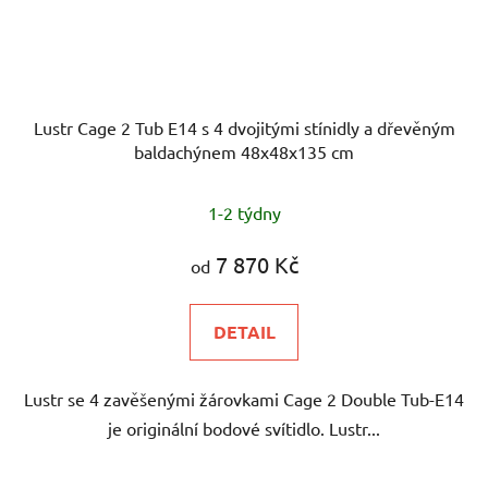
Lustr Cage 2 Tub E14 s 4 dvojitými stínidly a dřevěným
baldachýnem 48x48x135 cm
1-2 týdny
7 870 Kč
od
DETAIL
Lustr se 4 zavěšenými žárovkami Cage 2 Double Tub-E14
je originální bodové svítidlo. Lustr...