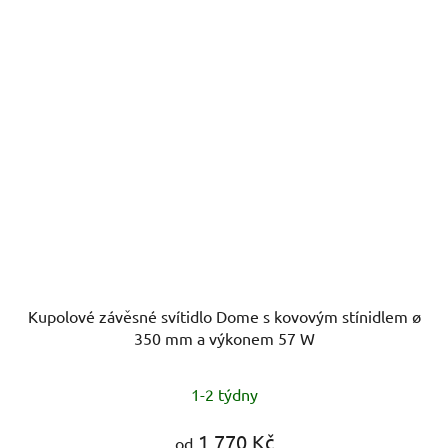
Kupolové závěsné svítidlo Dome s kovovým stínidlem ø
350 mm a výkonem 57 W
1-2 týdny
1 770 Kč
od