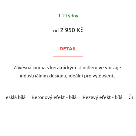
1-2 týdny
2 950 Kč
od
DETAIL
Závěsná lampa s keramickým stínidlem ve vintage-
industriálním designu, ideální pro vylepšení...
Lesklá bílá
Betonový efekt - bílá
Rezavý efekt - bílá
Čer