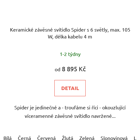
Keramické závěsné svítidlo Spider s 6 světly, max. 105
W, délka kabelu 4 m
1-2 týdny
8 895 Kč
od
DETAIL
Spider je jedinečné a - troufáme si říci - okouzlující
víceramenné závěsné svítidlo navržené...
Bílá
Černá
Červená
Žlutá
Zelená
Slonovinová
Lil