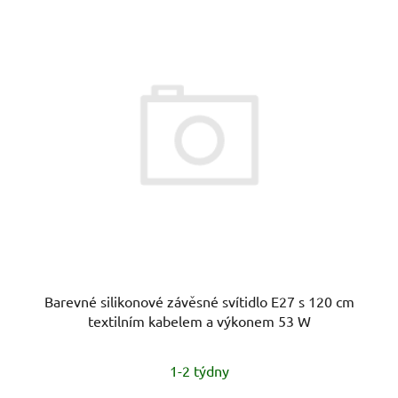
V
p
ý
r
p
o
i
d
s
u
p
k
r
t
o
ů
d
u
k
t
ů
Barevné silikonové závěsné svítidlo E27 s 120 cm
textilním kabelem a výkonem 53 W
1-2 týdny