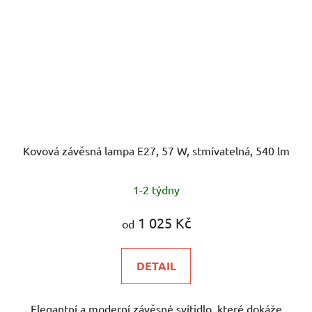
Kovová závěsná lampa E27, 57 W, stmívatelná, 540 lm
1-2 týdny
1 025 Kč
od
DETAIL
Elegantní a moderní závěsné svítidlo, které dokáže