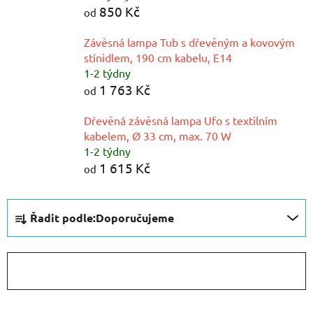
850 Kč
od
Závěsná lampa Tub s dřevěným a kovovým
stínidlem, 190 cm kabelu, E14
1-2 týdny
1 763 Kč
od
Dřevěná závěsná lampa Ufo s textilním
kabelem, Ø 33 cm, max. 70 W
1-2 týdny
1 615 Kč
od
Ř
Řadit podle:
Doporučujeme
a
z
e
OTEVŘÍT FILTR
n
í