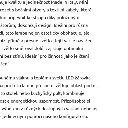
uje kvalitu a jedinečnost Made in Italy. Mini
rozet s bočními otvory a textilní kabely, které
dno připevnit ke stropu díky přiloženým
átorům, dokončují design. Ideální pro různá
dí, tato lampa nejen esteticky obohacuje, ale
bízí přímé a přesné světlo. Její tvar je navržen
y světlo směroval dolů, zajišťuje optimální
í bez stínů, ideální pro činnosti jako je čtení
ření.
ouhému vláknu a teplému světlu LED žárovka
á pro tuto lampu přesně osvětluje oblast pod ní,
e to stolek nebo kuchyňský pult, kombinuje
vost a energetickou úspornost. Přizpůsobte si
 výběrem z různých dostupných variant nebo jej
e jedinečným pomocí našeho konfigurátoru.