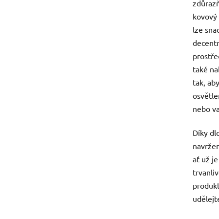
zdůrazň
kovový 
lze sna
decentr
prostře
také na
tak, ab
osvětlen
nebo va
Díky dl
navržen
ať už j
trvanli
produkt
udělejt