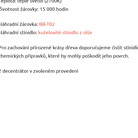
Teplota: teplé světlo (2700K)
Životnost žárovky: 15 000 hodin
Náhradní žárovka:
BB-T02
Náhradní stínidlo:
kuželovité stínidlo z olše
Pro zachování přirozené krásy dřeva doporučujeme čistit stínid
chemických přípravků, které by mohly poškodit jeho povrch.
2 decentrátor v zvoleném provedení