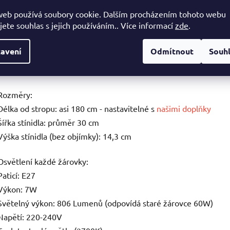
web používá soubory cookie. Dalším procházením tohoto webu
jete souhlas s jejich používáním.. Více informací
zde
.
Tisk
avení
Odmítnout
Souh
Popis
Parametry
Hodnoc
Rozměry:
Délka od stropu: asi 180 cm - nastavitelné s
našimi doplňky
Šířka stínidla: průměr 30 cm
Výška stínidla (bez objímky): 14,3 cm
Osvětlení každé žárovky:
Paticí: E27
Výkon: 7W
Světelný výkon: 806 Lumenů (odpovídá staré žárovce 60W)
Napětí: 220-240V