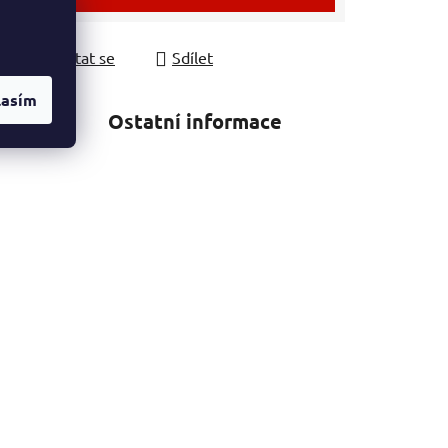
Zeptat se
Sdílet
lasím
ení
Ostatní informace