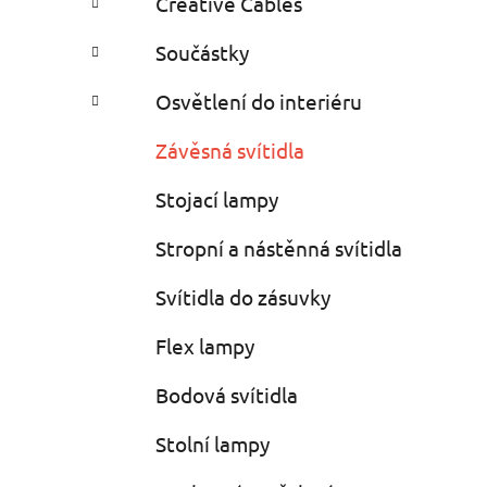
Creative Cables
i
n
e
n
Součástky
í
p
Osvětlení do interiéru
a
Závěsná svítidla
n
e
Stojací lampy
l
Stropní a nástěnná svítidla
Svítidla do zásuvky
Flex lampy
Bodová svítidla
Stolní lampy