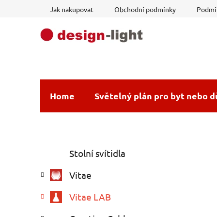
Přejít
Jak nakupovat
Obchodní podmínky
Podmín
na
obsah
Home
Světelný plán pro byt nebo 
P
K
Přeskočit
Stolní svítidla
a
o
kategorie
t
s
Vitae
e
t
g
r
Vitae LAB
o
a
r