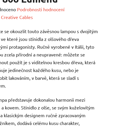
né
dnoceno
Podrobnosti hodnocení
ení
:
Creative Cables
tu
e se okouzlit touto závěsnou lampou s dvojitým
ve které jsou stínidla z olšového dřeva
ými protagonisty. Ručně vyrobené v Itálii, tyto
ou zcela přírodní a neupravené: můžete se
out použít je s viditelnou kresbou dřeva, která
ek.
uje jedinečnost každého kusu, nebo je
obit lakováním, v barvě, která se sladí s
em.
mpa představuje dokonalou harmonii mezi
a kovem. Stínidlo z olše, se svým kuželovitým
 a klasickým designem ručně zpracovaným
žníkem, dodává celému kusu charakter,