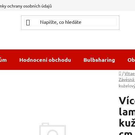
ky ochrany osobních údajů
dům
Hodnocení obchodu
Bulbsharing
Ob
Domů
/
Vitae
Závěsná 
kuželový
Ví
lam
kuž
cm