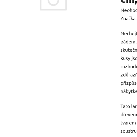
Průměr
Neoho
hodnoc
Značka
produk
Nechejt
je
pádem, 
0,0
skutečn
z
kusy js
5
rozhodn
hvězdič
zdůrazň
přizpůs
nábytk
Tato la
dřevem 
tvarem
soustru