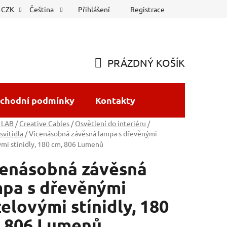
Přihlášení
Registrace
CZK
Čeština
PRÁZDNÝ KOŠÍK
NÁKUPNÍ
KOŠÍK
chodní podmínky
Kontakty
 LAB
/
Creative Cables
/
Osvětlení do interiéru
/
svítidla
/
Vícenásobná závěsná lampa s dřevěnými
mi stínidly, 180 cm, 806 Lumenů
cenásobná závěsná
pa s dřevěnými
elovými stínidly, 180
, 806 Lumenů