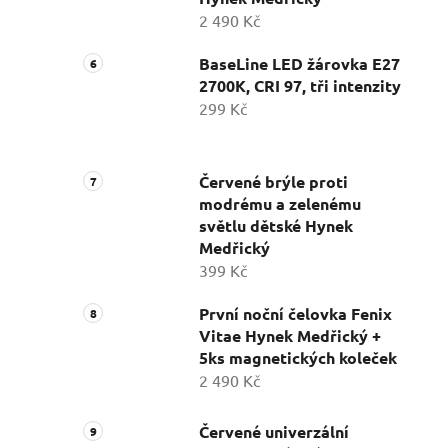
2 490 Kč
BaseLine LED žárovka E27
2700K, CRI 97, tři intenzity
299 Kč
Červené brýle proti
modrému a zelenému
světlu dětské Hynek
Medřický
399 Kč
První noční čelovka Fenix
Vitae Hynek Medřický +
5ks magnetických koleček
2 490 Kč
Červené univerzální