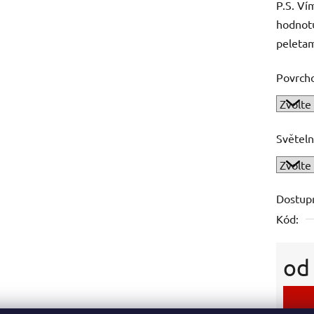
P.S. Ví
hodnotu
peletam
Povrch
Světeln
Dostup
Kód:
o
Měrná