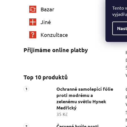
Tento 
Bazar
vyjadřu
Jiné
Nast
Konzultace
Přijímáme online platby
Top 10 produktů
Ochranné samolepící fólie
proti modrému a
zelenému světlu Hynek
Medřický
35 Kč
Červené brýle proti