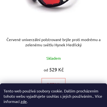
Červené univerzální polstrované brýle proti modrému a
zelenému světlu Hynek Medřický
Průměrné
Skladem
hodnocení
produktu
529 Kč
od
je
4,5
DETAIL
z
Tento web používá soubory cookie. Dalším procházením
5
tohoto webu vyjadřujete souhlas s jejich používáním.. Více
Univerzální červené brýle s vnitřním polstrováním
hvězdiček.
informací
zde
.
blokující modré a zelené světlo Šikovná...