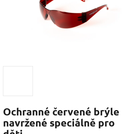
hvězdiček.
Ochranné červené brýle
navržené speciálně pro
děti