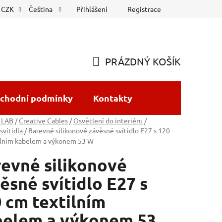
Přihlášení
Registrace
CZK
Čeština
PRÁZDNÝ KOŠÍK
NÁKUPNÍ
KOŠÍK
chodní podmínky
Kontakty
 LAB
/
Creative Cables
/
Osvětlení do interiéru
/
svítidla
/
Barevné silikonové závěsné svítidlo E27 s 120
ilním kabelem a výkonem 53 W
evné silikonové
ěsné svítidlo E27 s
 cm textilním
belem a výkonem 53