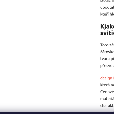
upoutal
kteří h
Kjak
svít
Toto zá
žárovko
tvaru p
přesvěd
design 
která n
Cenově 
materiá
charakt
rozjasn