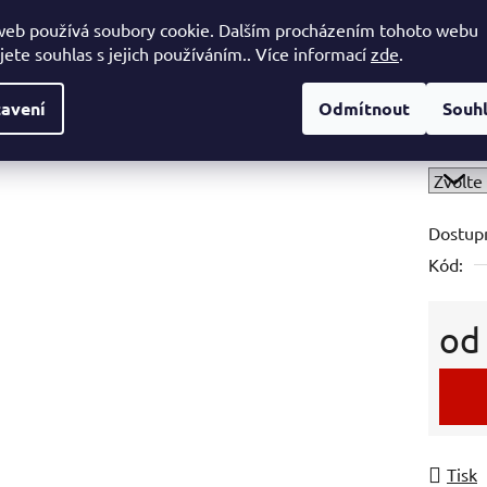
web používá soubory cookie. Dalším procházením tohoto webu
Povrch
jete souhlas s jejich používáním.. Více informací
zde
.
avení
Odmítnout
Souh
Světeln
Dostup
Kód:
o
Měrná
Tisk