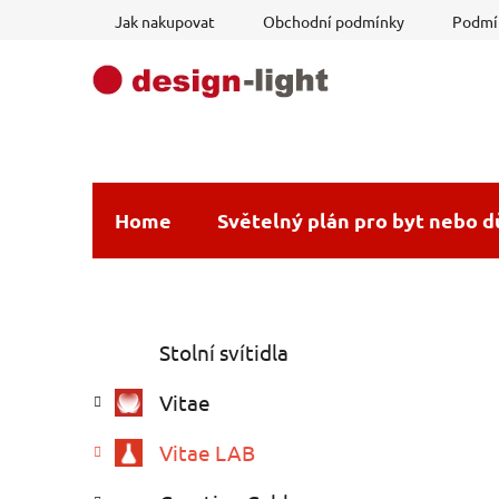
Přejít
Jak nakupovat
Obchodní podmínky
Podmín
na
obsah
Home
Světelný plán pro byt nebo 
P
K
Přeskočit
Stolní svítidla
a
o
kategorie
t
s
Vitae
e
t
g
r
Vitae LAB
o
a
r