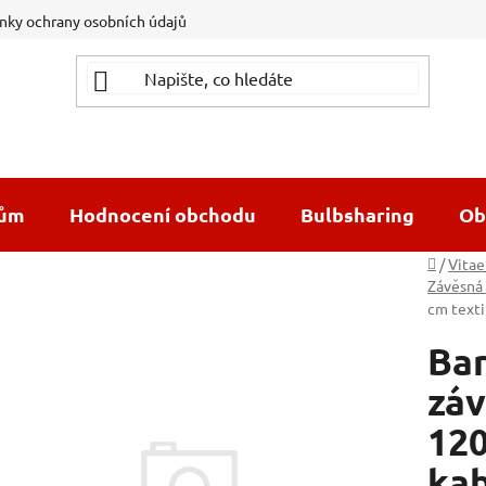
ky ochrany osobních údajů
dům
Hodnocení obchodu
Bulbsharing
Ob
Domů
/
Vitae
Závěsná 
cm text
Bar
záv
120
ka