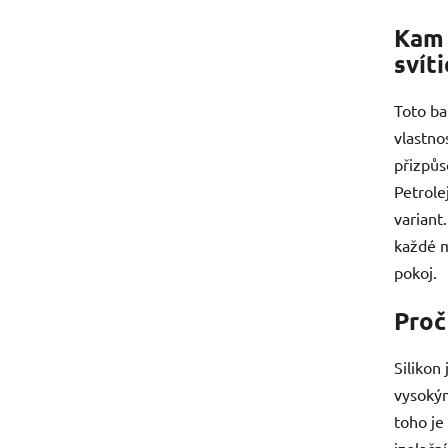
Kam 
svít
Toto ba
vlastno
přizpůs
Petrole
variant
každé m
pokoj.
Proč 
Silikon
vysokým
toho je
izolačn