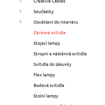
Creative Cables
i
n
e
n
Součástky
í
p
Osvětlení do interiéru
a
Závěsná svítidla
n
e
Stojací lampy
l
Stropní a nástěnná svítidla
Svítidla do zásuvky
Flex lampy
Bodová svítidla
Stolní lampy