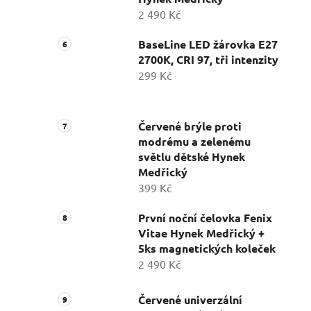
2 490 Kč
BaseLine LED žárovka E27
2700K, CRI 97, tři intenzity
299 Kč
Červené brýle proti
modrému a zelenému
světlu dětské Hynek
Medřický
399 Kč
První noční čelovka Fenix
Vitae Hynek Medřický +
5ks magnetických koleček
2 490 Kč
Červené univerzální