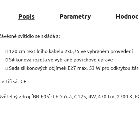
Popis
Parametry
Hodnoc
Závěsné svítidlo se skládá z:
120 cm textilního kabelu 2x0,75 ve vybraném provedení
Silikonová rozeta ve vybrané povrchové úpravě
Sada silikonových objímek E27 max. 53 W pro odkrytou žá
Certifikát CE
Světelný zdroj [BB-E05]: LED, čirá, G125, 4W, 470 Lm, 2700 K,