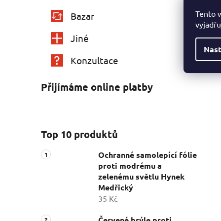
Tento 
Bazar
vyjadřu
Jiné
Nast
Konzultace
Přijímáme online platby
Top 10 produktů
Ochranné samolepící fólie
proti modrému a
zelenému světlu Hynek
Medřický
35 Kč
Červené brýle proti