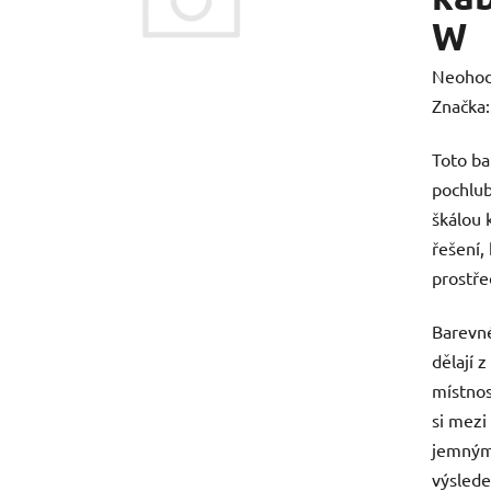
W
Průměr
Neoho
hodnoc
Značka
produk
Toto ba
je
pochlub
0,0
škálou 
z
řešení,
5
prostře
hvězdič
Barevné
dělají 
místnos
si mezi
jemnými
výslede