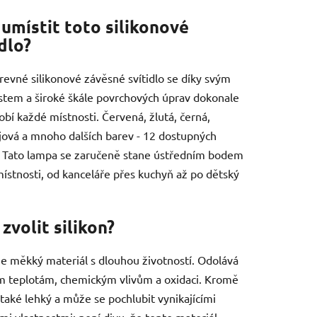
umístit toto silikonové
idlo?
revné silikonové závěsné svítidlo se díky svým
stem a široké škále povrchových úprav dokonale
obí každé místnosti. Červená, žlutá, černá,
jová a mnoho dalších barev - 12 dostupných
. Tato lampa se zaručeně stane ústředním bodem
ístnosti, od kanceláře přes kuchyň až po dětský
zvolit silikon?
 je měkký materiál s dlouhou životností. Odolává
 teplotám, chemickým vlivům a oxidaci. Kromě
 také lehký a může se pochlubit vynikajícími
ími vlastnostmi: není divu, že tento materiál