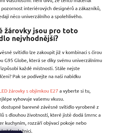
 pozornost interiérových designérů a zákazníků,
ledají něco univerzálního a spolehlivého.
é žárovky jsou pro toto
idlo nejvhodnější?
věsné svítidlo lze zakoupit již v kombinaci s čirou
u G95 Globe, která se díky svému univerzálnímu
řizpůsobí každé místnosti. Stále nejste
čeni? Pak se podívejte na naši nabídku
LED žárovky s objímkou E27
a vyberte si tu,
ejlépe vyhovuje vašemu vkusu.
dostupné barevné závěsné svítidlo vyrobené z
lů s dlouhou životností, které jistě dodá šmrnc a
er kuchyním, rozzáří obývací pokoje nebo
í každou ložnici.