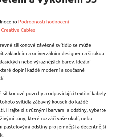
né
dnoceno
Podrobnosti hodnocení
ení
:
Creative Cables
tu
revné silikonové závěsné svítidlo se může
it základním a univerzálním designem a širokou
klasických nebo výraznějších barev. Ideální
 které doplní každé moderní a současné
dí.
ek.
 silikonové povrchy a odpovídající textilní kabely
z tohoto svítidla zábavný kousek do každé
ti. Hrajte si s různými barvami a odstíny, vyberte
 živými tóny, které rozzáří vaše okolí, nebo
 pastelovými odstíny pro jemnější a decentnější
k.