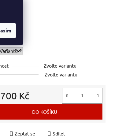
ová úprava
lasím
ý zdroj
nost
Zvolte variantu
Zvolte variantu
d
700 Kč
 cena:
DO KOŠÍKU
Zeptat se
Sdílet