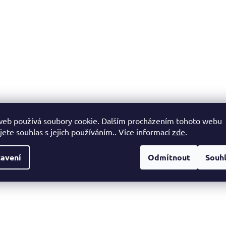
v
l
á
d
a
c
í
p
r
v
k
web používá soubory cookie. Dalším procházením tohoto webu
y
jete souhlas s jejich používáním.. Více informací
zde
.
v
ý
avení
Odmítnout
Souh
p
i
s
u