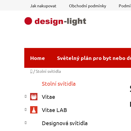
Přejít
Jak nakupovat
Obchodní podmínky
Podmín
na
obsah
Home
Světelný plán pro byt nebo 
Domů
/
Stolní svítidla
P
K
Přeskočit
Stolní svítidla
a
o
kategorie
t
s
Vitae
e
t
g
r
Vitae LAB
o
a
r
Designová svítidla
i
n