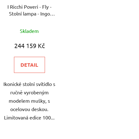
r
I Ricchi Poveri - Fly -
o
Stolní lampa - Ingo
d
Maurer
u
Skladem
k
t
244 159 Kč
ů
DETAIL
Ikonické stolní svítidlo s
ručně vyrobeným
modelem mušky, s
ocelovou deskou.
Limitovaná edice 100...
O