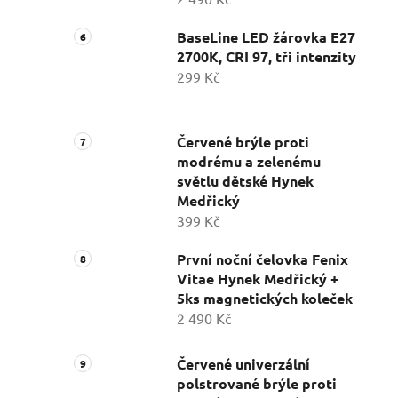
BaseLine LED žárovka E27
2700K, CRI 97, tři intenzity
299 Kč
Červené brýle proti
modrému a zelenému
světlu dětské Hynek
Medřický
399 Kč
První noční čelovka Fenix
Vitae Hynek Medřický +
5ks magnetických koleček
2 490 Kč
Červené univerzální
polstrované brýle proti