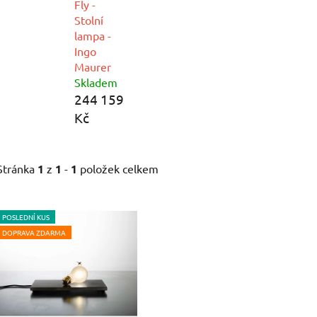
Fly -
Stolní
lampa -
Ingo
Maurer
Skladem
244 159
Kč
Stránka
1
z
1
-
1
položek celkem
V
POSLEDNÍ KUS
ý
DOPRAVA ZDARMA
p
i
s
p