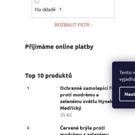
Na skladě
1
ROZBALIT FILTR
Přijímáme online platby
Tento 
Top 10 produktů
vyjadřu
Ochranné samolepící fólie
Nast
proti modrému a
zelenému světlu Hynek
Medřický
35 Kč
Červené brýle proti
modrému a zelenému