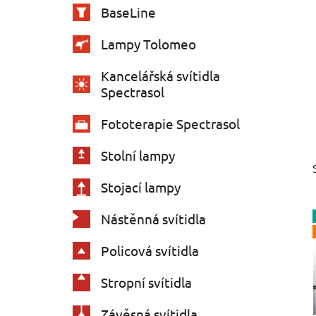
e
n
BaseLine
í
p
Lampy Tolomeo
a
Kancelářská svítidla
n
Spectrasol
e
l
Fototerapie Spectrasol
Stolní lampy
Stojací lampy
Nástěnná svítidla
Policová svítidla
Stropní svítidla
Závěsná svítidla