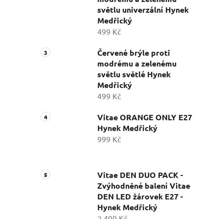
světlu univerzální Hynek
Medřický
499 Kč
Červené brýle proti
modrému a zelenému
světlu světlé Hynek
Medřický
499 Kč
Vitae ORANGE ONLY E27
Hynek Medřický
999 Kč
Vitae DEN DUO PACK -
Zvýhodněné balení Vitae
DEN LED žárovek E27 -
Hynek Medřický
2 490 Kč