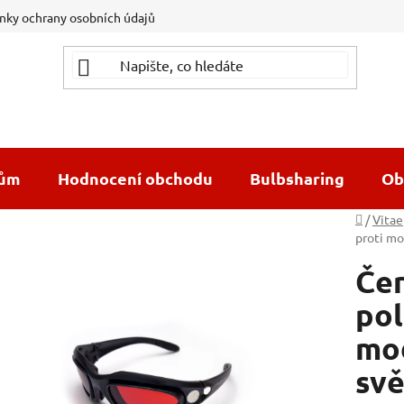
ky ochrany osobních údajů
dům
Hodnocení obchodu
Bulbsharing
Ob
Domů
/
Vitae
proti m
Čer
pol
mo
svě