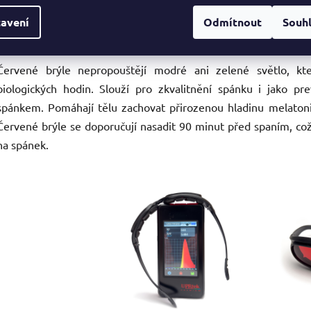
avení
Odmítnout
Souh
Červené brýle nepropouštějí modré ani zelené světlo, kte
biologických hodin. Slouží pro zkvalitnění spánku i jako 
spánkem. Pomáhají tělu zachovat přirozenou hladinu melatonin
Červené brýle se doporučují nasadit 90 minut před spaním, co
na spánek.