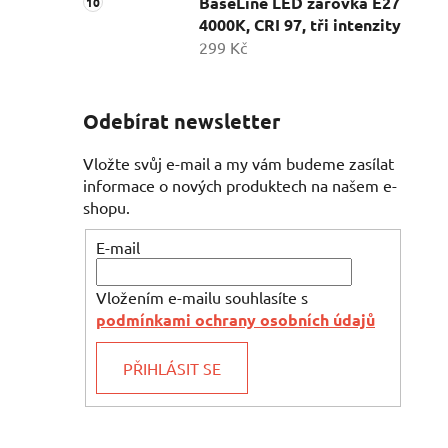
BaseLine LED žárovka E27
4000K, CRI 97, tři intenzity
299 Kč
Odebírat newsletter
Vložte svůj e-mail a my vám budeme zasílat
informace o nových produktech na našem e-
shopu.
E-mail
Vložením e-mailu souhlasíte s
podmínkami ochrany osobních údajů
PŘIHLÁSIT SE