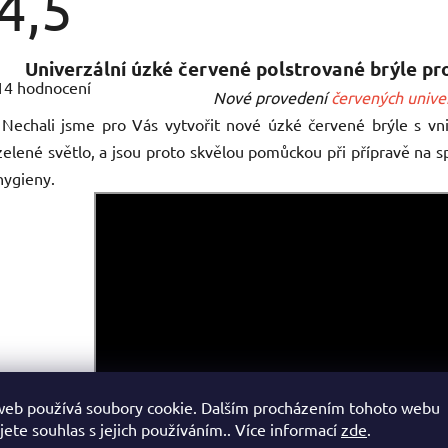
4,5
Průměrné
Univerzální úzké červené polstrované brýle p
hodnocení
14 hodnocení
produktu
Nové provedení
červených univer
je
4,5
Nechali jsme pro Vás vytvořit nové úzké červené brýle s vni
z
zelené světlo, a jsou proto skvělou pomůckou při přípravě na 
5
hvězdiček.
hygieny.
web používá soubory cookie. Dalším procházením tohoto webu
jete souhlas s jejich používáním.. Více informací
zde
.