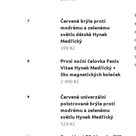
Červené brýle proti
modrému a zelenému
světlu dětské Hynek
Medřický
399 Kč
První noční čelovka Fenix
Vitae Hynek Medřický +
5ks magnetických koleček
2 490 Kč
Červené univerzální
polstrované brýle proti
modrému a zelenému
světlu Hynek Medřický
529 Kč