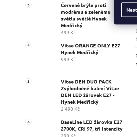
Červené brýle proti
Nast
modrému a zelenému
světlu světlé Hynek
Medřický
499 Kč
Vitae ORANGE ONLY E27
Hynek Medřický
999 Kč
Vitae DEN DUO PACK -
Zvýhodněné balení Vitae
DEN LED žárovek E27 -
Hynek Medřický
2 490 Kč
BaseLine LED žárovka E27
2700K, CRI 97, tři intenzity
299 Kč