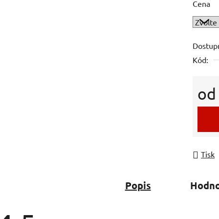
Cena
Dostup
Kód:
o
Měrná
Tisk
Popis
Hodno