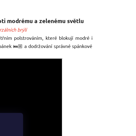
roti modrému a zelenému světlu
zálních brýlí
třním polstrováním, které blokují modré i
spánek 🛌🏼 a dodržování správné spánkové