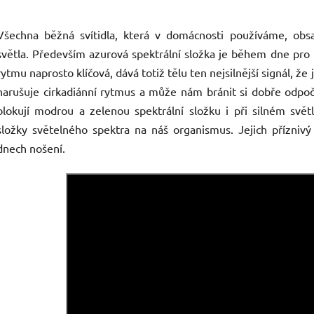
Všechna běžná svítidla, která v domácnosti používáme, obs
světla. Především azurová spektrální složka je během dne pro 
rytmu naprosto klíčová, dává totiž tělu ten nejsilnější signál, že
narušuje cirkadiánní rytmus a může nám bránit si dobře odpoči
blokují modrou a zelenou spektrální složku i při silném světl
složky světelného spektra na náš organismus. Jejich příznivý
dnech nošení.