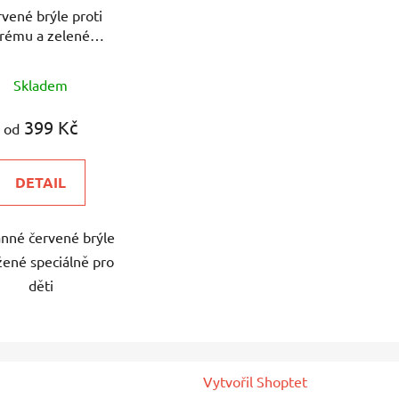
vené brýle proti
rému a zelenému
tlu dětské Hynek
Průměrné
Medřický
Skladem
hodnocení
produktu
399 Kč
od
je
5,0
DETAIL
z
5
nné červené brýle
hvězdiček.
žené speciálně pro
děti
Vytvořil Shoptet