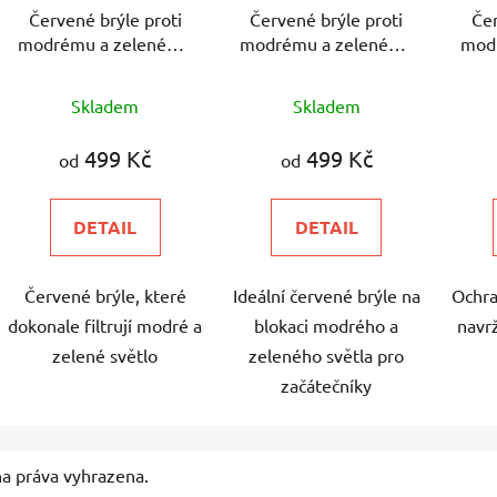
Červené brýle proti
Červené brýle proti
Čer
modrému a zelenému
modrému a zelenému
mod
světlu univerzální
světlu světlé Hynek
svě
Průměrné
Průměrné
Hynek Medřický
Medřický
Skladem
Skladem
hodnocení
hodnocení
produktu
produktu
499 Kč
499 Kč
od
od
je
je
4,8
4,9
DETAIL
DETAIL
z
z
5
5
Červené brýle, které
Ideální červené brýle na
Ochra
hvězdiček.
hvězdiček.
dokonale filtrují modré a
blokaci modrého a
navr
zelené světlo
zeleného světla pro
začátečníky
na práva vyhrazena.