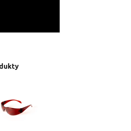
odukty