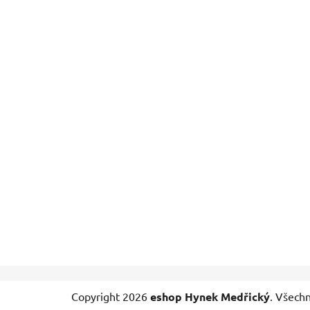
Z
Copyright 2026
eshop Hynek Medřický
. Všech
á