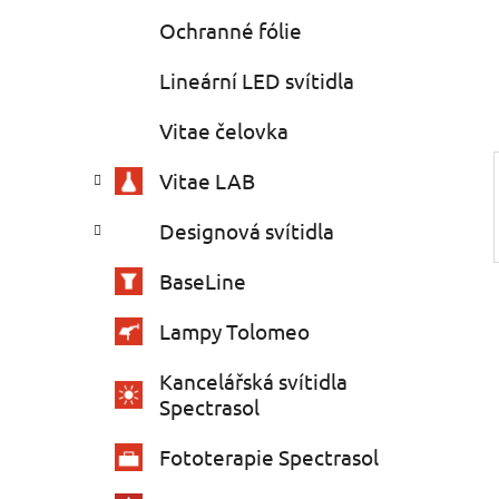
e
n
Ochranné fólie
í
p
Lineární LED svítidla
a
Vitae čelovka
n
e
Vitae LAB
l
Designová svítidla
BaseLine
Lampy Tolomeo
Kancelářská svítidla
Spectrasol
Fototerapie Spectrasol