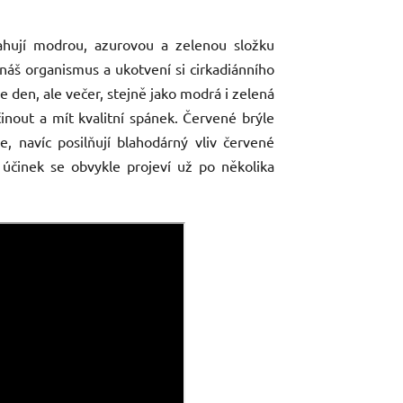
ahují modrou, azurovou a zelenou složku
náš organismus a ukotvení si cirkadiánního
 je den, ale večer, stejně jako modrá i zelená
nout a mít kvalitní spánek.
Červené brýle
e, navíc posilňují blahodárný vliv červené
 účinek se obvykle projeví už po několika