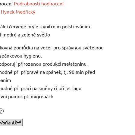
né
nocení
Podrobnosti hodnocení
ení
:
Hynek Medřický
tu
ální červené brýle s vnitřním polstrováním
cí modré a zelené světlo
ikovná pomůcka na večer pro správnou světelnou
 spánkovou hygienu.
ek.
odporují přirozenou produkci melatoninu.
hodné při přípravě na spánek, tj. 90 min před
paním
odné při práci na směny či při jet lagu
rvní pomoc při migrénách
?