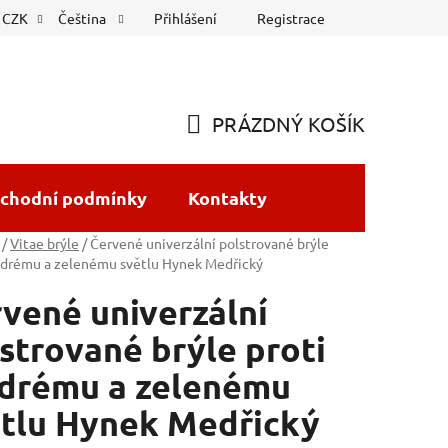
Přihlášení
Registrace
CZK
Čeština
PRÁZDNÝ KOŠÍK
NÁKUPNÍ
KOŠÍK
chodní podmínky
Kontakty
/
Vitae brýle
/
Červené univerzální polstrované brýle
odrému a zelenému světlu Hynek Medřický
vené univerzální
strované brýle proti
drému a zelenému
tlu Hynek Medřický