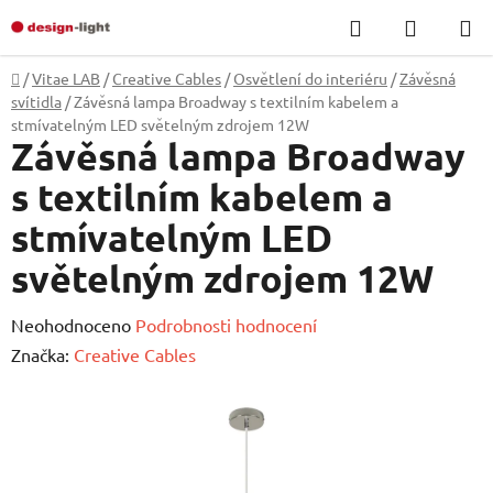
Přejít
Hledat
NÁKUP
na
KOŠÍK
obsah
Domů
/
Vitae LAB
/
Creative Cables
/
Osvětlení do interiéru
/
Závěsná
svítidla
/
Závěsná lampa Broadway s textilním kabelem a
stmívatelným LED světelným zdrojem 12W
Závěsná lampa Broadway
s textilním kabelem a
stmívatelným LED
světelným zdrojem 12W
Průměrné
Neohodnoceno
Podrobnosti hodnocení
hodnocení
Značka:
Creative Cables
produktu
je
0,0
z