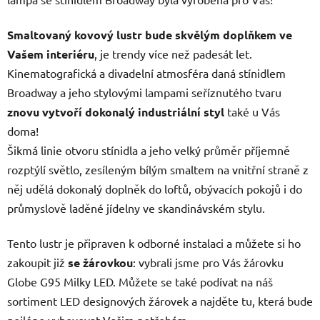
Smaltovaný kovový lustr bude skvělým doplňkem ve
Vašem interiéru
, je trendy více než padesát let.
Kinematografická a divadelní atmosféra daná stínidlem
Broadway a jeho stylovými lampami seříznutého tvaru
znovu vytvoří dokonalý industriální styl
také u Vás
doma!
Šikmá linie otvoru stínidla a jeho velký průměr příjemně
rozptýlí světlo, zesíleným bílým smaltem na vnitřní straně z
něj udělá dokonalý doplněk do loftů, obývacích pokojů i do
průmyslově laděné jídelny ve skandinávském stylu.
Tento lustr je připraven k odborné instalaci a můžete si ho
zakoupit již
se žárovkou
: vybrali jsme pro Vás žárovku
Globe G95 Milky LED. Můžete se také podívat na náš
sortiment LED designových žárovek a najděte tu, která bude
nejlépe vyhovovat Vašim potřebám.