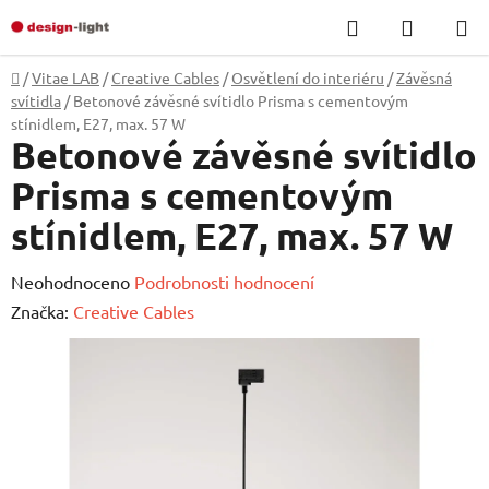
Přejít
Hledat
NÁKUP
na
KOŠÍK
obsah
Domů
/
Vitae LAB
/
Creative Cables
/
Osvětlení do interiéru
/
Závěsná
svítidla
/
Betonové závěsné svítidlo Prisma s cementovým
stínidlem, E27, max. 57 W
Betonové závěsné svítidlo
Prisma s cementovým
stínidlem, E27, max. 57 W
Průměrné
Neohodnoceno
Podrobnosti hodnocení
hodnocení
Značka:
Creative Cables
produktu
je
0,0
z
5
hvězdiček.