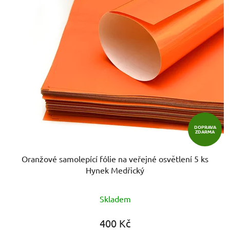
DOPRAVA
ZDARMA
Oranžové samolepící fólie na veřejné osvětlení 5 ks
Hynek Medřický
Průměrné
Skladem
hodnocení
produktu
400 Kč