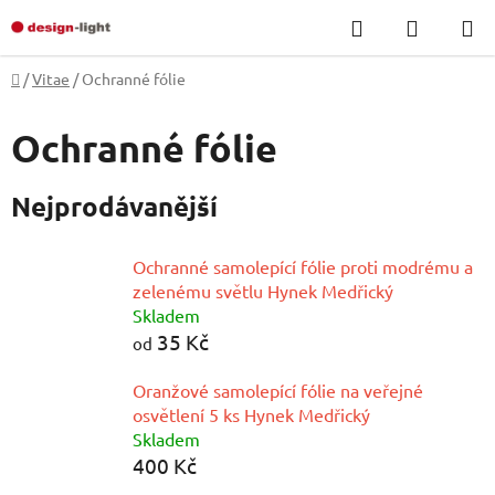
Přejít
Hledat
NÁKUP
na
KOŠÍK
obsah
Domů
/
Vitae
/
Ochranné fólie
Ochranné fólie
Nejprodávanější
Ochranné samolepící fólie proti modrému a
zelenému světlu Hynek Medřický
Skladem
35 Kč
od
Oranžové samolepící fólie na veřejné
osvětlení 5 ks Hynek Medřický
Skladem
400 Kč