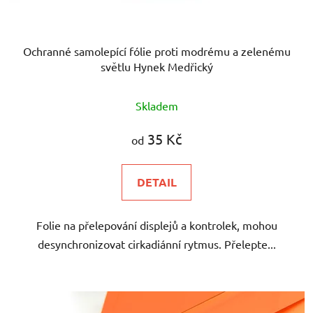
t
ů
Ochranné samolepící fólie proti modrému a zelenému
světlu Hynek Medřický
Průměrné
Skladem
hodnocení
produktu
35 Kč
od
je
5,0
DETAIL
z
5
Folie na přelepování displejů a kontrolek, mohou
hvězdiček.
desynchronizovat cirkadiánní rytmus. Přelepte...