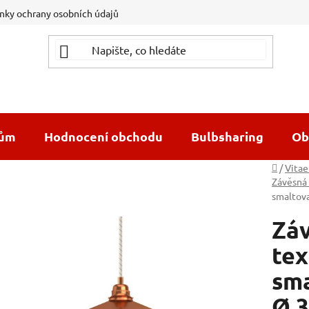
ky ochrany osobních údajů
dům
Hodnocení obchodu
Bulbsharing
Ob
Domů
/
Vitae
Závěsná 
smaltov
Záv
tex
sma
Ø 