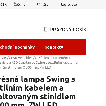
Přihlášení
Registrace
CZK
Čeština
PRÁZDNÝ KOŠÍK
NÁKUPNÍ
KOŠÍK
chodní podmínky
Kontakty
 LAB
/
Creative Cables
/
Osvětlení do interiéru
/
svítidla
/
Závěsná lampa Swing s textilním kabelem a
aným stínidlem Ø 300 mm, 7W LED
ěsná lampa Swing s
tilním kabelem a
ltovaným stínidlem
300 mm, 7W LED