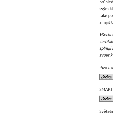
průhled
svým kl
také po
a najít
Všechna
certifi
splňují
zvolit 
Povrch
SMART
Světeln