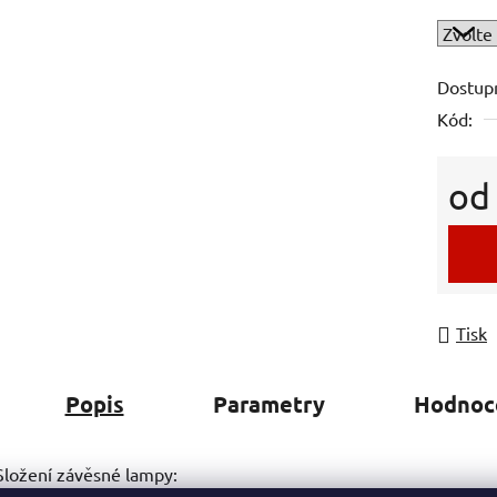
Dostup
Kód:
o
Měrná
Tisk
Popis
Parametry
Hodnoc
Složení závěsné lampy: