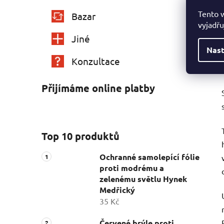
Tento 
Bazar
vyjadřu
Jiné
Nast
Konzultace
Přijímáme online platby
Top 10 produktů
Ochranné samolepící fólie
proti modrému a
zelenému světlu Hynek
Medřický
35 Kč
Červené brýle proti