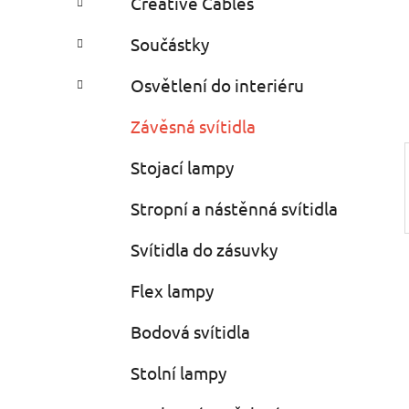
Creative Cables
i
n
e
n
Součástky
í
p
Osvětlení do interiéru
a
Závěsná svítidla
n
e
Stojací lampy
l
Stropní a nástěnná svítidla
Svítidla do zásuvky
Flex lampy
Bodová svítidla
Stolní lampy