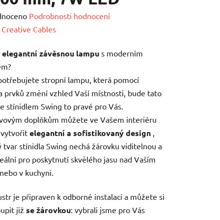
né
dnoceno
Podrobnosti hodnocení
ení
:
Creative Cables
tu
e
elegantní závěsnou lampu
s moderním
em?
otřebujete stropní lampu, která pomocí
a prvků změní vzhled Vaší místnosti, bude tato
e stínidlem Swing to pravé pro Vás.
ek.
ovovým doplňkům můžete ve Vašem interiéru
vytvořit
elegantní a sofistikovaný design
,
ý tvar stínidla Swing nechá žárovku viditelnou a
eální pro poskytnutí skvělého jasu nad Vaším
nebo v kuchyni.
ustr je připraven k odborné instalaci a můžete si
upit již
se žárovkou
: vybrali jsme pro Vás