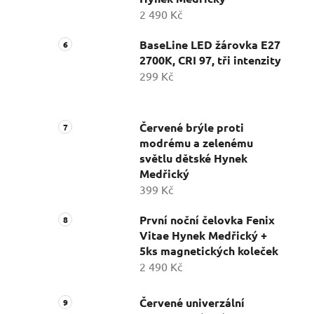
2 490 Kč
BaseLine LED žárovka E27
2700K, CRI 97, tři intenzity
299 Kč
Červené brýle proti
modrému a zelenému
světlu dětské Hynek
Medřický
399 Kč
První noční čelovka Fenix
Vitae Hynek Medřický +
5ks magnetických koleček
2 490 Kč
Červené univerzální