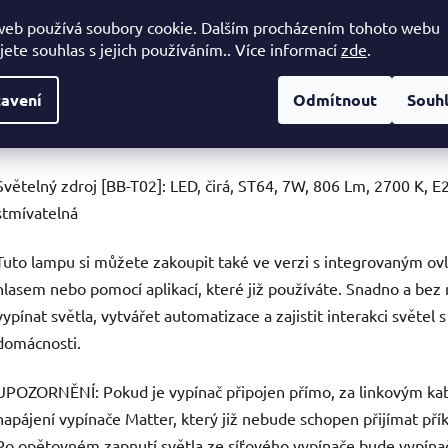
120 cm kabelu 3x0,75 zvolené barvy,
web používá soubory cookie. Dalším procházením tohoto webu
.1 kovový stropní baldachýn zvolené povrchové úpravy,
jete souhlas s jejich používáním.. Více informací
zde
.
1 E27 objímka s kroužky pro stínidlo,
1 smaltované kovové stínidlo Swing zvoleného povrchu ø 300
avení
Odmítnout
Souh
Vyrobená v Itálii
Světelný zdroj [BB-T02]: LED, čirá, ST64, 7W, 806 Lm, 2700 K, 
stmívatelná
Tuto lampu si můžete zakoupit také ve verzi s integrovaným ov
hlasem nebo pomocí aplikací, které již používáte. Snadno a bez 
vypínat světla, vytvářet automatizace a zajistit interakci světel 
domácnosti.
UPOZORNĚNÍ: Pokud je vypínač připojen přímo, za linkovým kabe
napájení vypínače Matter, který již nebude schopen přijímat pří
Po opětovném zapnutí světla ze síťového vypínače bude vypína