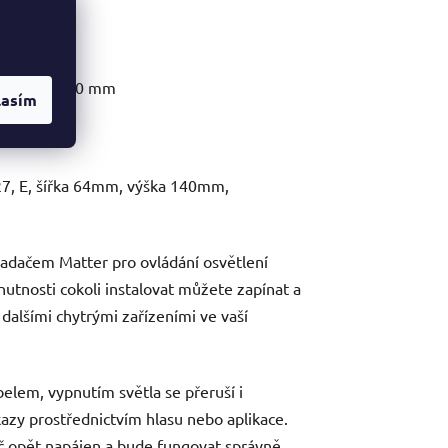
 mm, výška 60 mm
lasím
E27, E, šířka 64mm, výška 140mm,
ladačem Matter pro ovládání osvětlení
nutnosti cokoli instalovat můžete zapínat a
s dalšími chytrými zařízeními ve vaší
lem, vypnutím světla se přeruší i
kazy prostřednictvím hlasu nebo aplikace.
č opět napájen a bude fungovat správně.