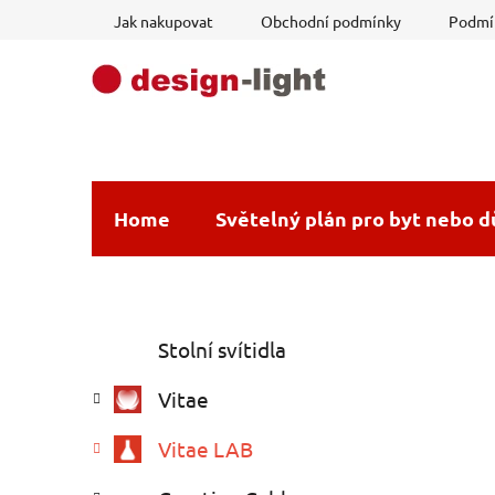
Přejít
Jak nakupovat
Obchodní podmínky
Podmín
na
obsah
Home
Světelný plán pro byt nebo 
P
K
Přeskočit
Stolní svítidla
a
o
kategorie
t
s
Vitae
e
t
g
r
Vitae LAB
o
a
r