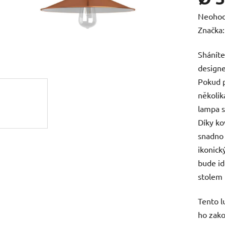
Průměr
Neoho
hodnoc
Značka
produk
Shánít
je
design
0,0
Pokud p
z
několik
5
lampa s
hvězdič
Díky k
snadno 
ikonick
bude id
stolem 
Tento l
ho zako