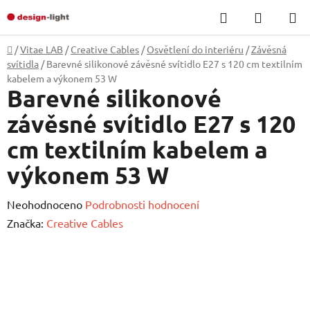
Přejít
Hledat
NÁKUP
na
KOŠÍK
obsah
Domů
/
Vitae LAB
/
Creative Cables
/
Osvětlení do interiéru
/
Závěsná
svítidla
/
Barevné silikonové závěsné svítidlo E27 s 120 cm textilním
kabelem a výkonem 53 W
Barevné silikonové
závěsné svítidlo E27 s 120
cm textilním kabelem a
výkonem 53 W
Průměrné
Neohodnoceno
Podrobnosti hodnocení
hodnocení
Značka:
Creative Cables
produktu
je
0,0
z