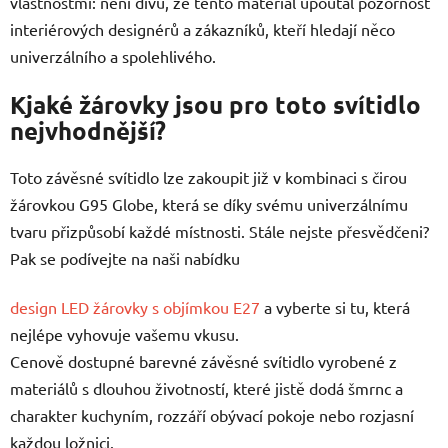
vlastnostmi: není divu, že tento materiál upoutal pozornost
interiérových designérů a zákazníků, kteří hledají něco
univerzálního a spolehlivého.
Kjaké žárovky jsou pro toto svítidlo
nejvhodnější?
Toto závěsné svítidlo lze zakoupit již v kombinaci s čirou
žárovkou G95 Globe, která se díky svému univerzálnímu
tvaru přizpůsobí každé místnosti. Stále nejste přesvědčeni?
Pak se podívejte na naši nabídku
design LED žárovky s objímkou E27
a vyberte si tu, která
nejlépe vyhovuje vašemu vkusu.
Cenově dostupné barevné závěsné svítidlo vyrobené z
materiálů s dlouhou životností, které jistě dodá šmrnc a
charakter kuchyním, rozzáří obývací pokoje nebo rozjasní
každou ložnici.