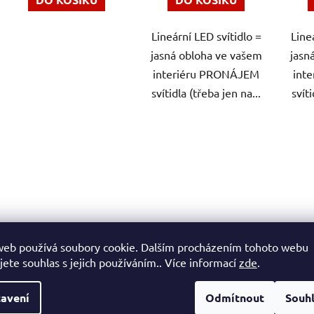
hvězdiček.
Lineární LED svítidlo =
Line
jasná obloha ve vašem
jasn
interiéru PRONÁJEM
int
svítidla (třeba jen na...
svíti
MeDD lineární svítidlo
MeDD lineární svítidlo
M
web používá soubory cookie. Dalším procházením tohoto webu
závěsné Hynek
závěsné Hynek
Sp
jete souhlas s jejich používáním.. Více informací
zde
.
Medřický
Medřický
sví
Průměrné
Průměrné
avení
Odmítnout
Souh
Skladem
Na dotaz
hodnocení
hodnocení