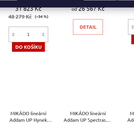
produktu
produktu
31 823 Kč
26 567 Kč
od
je
je
48 279 Kč
(–34 %)
5,0
5,0
DETAIL
z
z
5
5
hvězdiček.
hvězdiček.
DO KOŠÍKU
MIKÁDO lineární
MIKÁDO lineární
M
Addam UP Hynek
Addam UP Spectrasol -
Ad
Medřický - závěsné
závěsné kancelářské
Hy
svítidlo
svítidlo
z