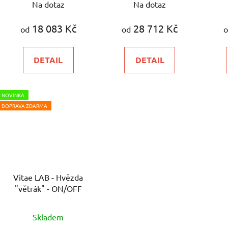
Na dotaz
Na dotaz
18 083 Kč
28 712 Kč
od
od
o
DETAIL
DETAIL
NOVINKA
DOPRAVA ZDARMA
Vitae LAB - Hvězda
"větrák" - ON/OFF
Skladem