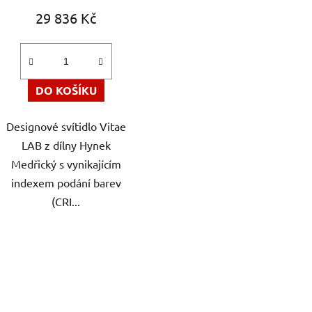
29 836 Kč
DO KOŠÍKU
Designové svítidlo Vitae
LAB z dílny Hynek
Medřický s vynikajícím
indexem podání barev
(CRI...
O
v
l
á
d