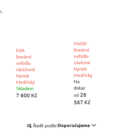
n.
MeDD
lineární
EVA
svítidlo
lineární
závěsné
svítidlo
Hynek
nástěnné
Medřický
Hynek
Na
Medřický
dotaz
Skladem
26
7 600 Kč
od
567 Kč
Ř
Doporučujeme
Řadit podle:
a