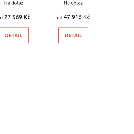
Na dotaz
Na dotaz
hodnocení
pro cirkadiánní rytmus
produktu
27 569 Kč
47 916 Kč
d
od
je
5,0
DETAIL
DETAIL
z
5
hvězdiček.