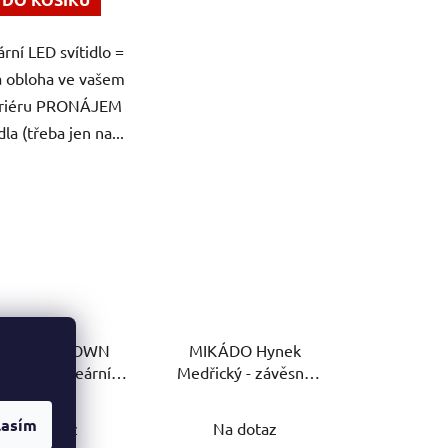
hvězdiček.
hvězdiček.
ární LED svítidlo =
á obloha ve vašem
eriéru PRONÁJEM
dla (třeba jen na...
eDD UP+DOWN
MIKÁDO Hynek
ectrasol lineární
Medřický - závěsné
tidlo závěsné 120
svítidlo
Průměrné
cm
lasím
Na dotaz
Na dotaz
hodnocení