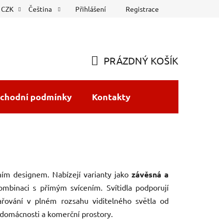
Přihlášení
Registrace
CZK
Čeština
PRÁZDNÝ KOŠÍK
NÁKUPNÍ
KOŠÍK
chodní podmínky
Kontakty
tním designem. Nabízejí varianty jako
závěsná a
ombinaci s přímým svícením.
Svítidla podporují
ařování v plném rozsahu viditelného světla od
 domácnosti a komerční prostory.