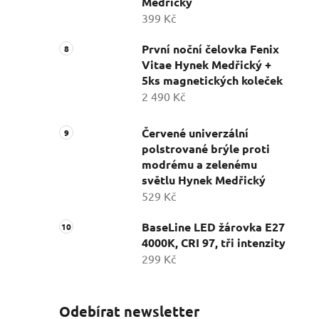
Medřický
399 Kč
První noční čelovka Fenix
Vitae Hynek Medřický +
5ks magnetických koleček
2 490 Kč
Červené univerzální
polstrované brýle proti
modrému a zelenému
světlu Hynek Medřický
529 Kč
BaseLine LED žárovka E27
4000K, CRI 97, tři intenzity
299 Kč
Odebírat newsletter