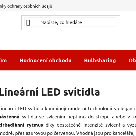
ky ochrany osobních údajů
dům
Hodnocení obchodu
Bulbsharing
Ob
Lineární LED svítidla
Lineární LED svítidla kombinují moderní technologii s elegan
nástěnná
svítidla se svícením nepřímo do stropu anebo v k
cirkadiánní rytmus
díky dostatečné intenzitě svícení a vyz
modré, přes azurovou po červenou. Vhodná jsou pro kanceláře,