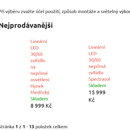
Při výběru zvažte účel použití, způsob montáže a světelný výko
Nejprodávanější
Lineární
Lineární
LED
LED
30/60
30/60
svítidlo
nepřímé
na
svítidlo
nepřímé
Spectrasol
osvětlení
Skladem
Hynek
15 999
Medřický
Skladem
Kč
8 999 Kč
Stránka
1
z
1
-
13
položek celkem