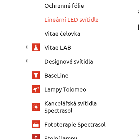
e
n
Ochranné fólie
í
p
Lineární LED svítidla
a
Vitae čelovka
n
e
Vitae LAB
l
Designová svítidla
BaseLine
Lampy Tolomeo
Kancelářská svítidla
Spectrasol
Fototerapie Spectrasol
Stolní lampy