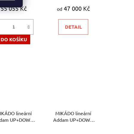
produktu
55 055 Kč
47 000 Kč
od
je
5,0
DETAIL
z
5
DO KOŠÍKU
hvězdiček.
IKÁDO lineární
MIKÁDO lineární
dam UP+DOWN
Addam UP+DOWN
nek Medřický -
Spectrasol - závěsné
Průměrné
ávěsné svítidlo
svítidlo optimalizováno