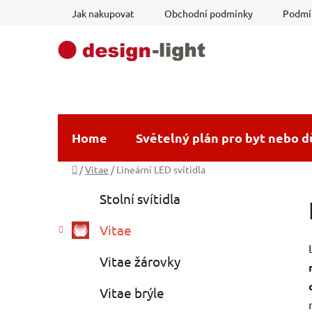
Přejít
Jak nakupovat
Obchodní podmínky
Podmín
na
obsah
Home
Světelný plán pro byt nebo 
Domů
/
Vitae
/
Lineární LED svítidla
P
K
Přeskočit
Stolní svítidla
a
o
kategorie
t
s
Vitae
e
t
g
r
Vitae žárovky
o
a
r
Vitae brýle
i
n