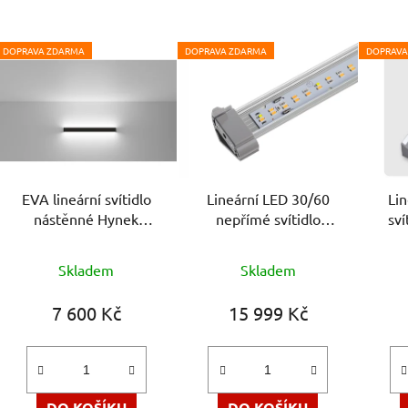
V
DOPRAVA ZDARMA
DOPRAVA ZDARMA
DOPRAVA
ý
p
i
s
p
r
EVA lineární svítidlo
Lineární LED 30/60
Li
o
nástěnné Hynek
nepřímé svítidlo
sví
d
Medřický
Spectrasol
o
u
Průměrné
Skladem
Skladem
k
hodnocení
t
produktu
7 600 Kč
15 999 Kč
ů
je
5,0
z
5
DO KOŠÍKU
DO KOŠÍKU