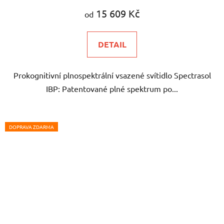
produktu
15 609 Kč
od
je
5,0
DETAIL
z
5
Prokognitivní plnospektrální vsazené svítidlo Spectrasol
hvězdiček.
IBP: Patentované plné spektrum po...
DOPRAVA ZDARMA