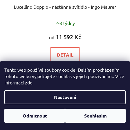
Lucellino Doppio - nástěnné svítidlo - Ingo Maurer
2-3 týdny
11 592 Kč
od
DETAIL
Tento web používá soubory cookie. Dalším procházením
Ikonické nástěnné svítidlo vytvářející útulnou atmosféru
tohoto webu vyjadřujete souhlas s jejich používáním.. Více
během klidných večerů CCT: 2000–2700...
informací
zde
.
Nastavení
DOPRAVA ZDARMA
Odmítnout
Souhlasím