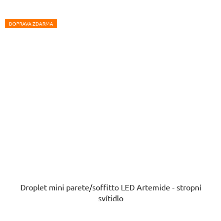
hvězdiček.
DOPRAVA ZDARMA
Droplet mini parete/soffitto LED Artemide - stropní
svítidlo