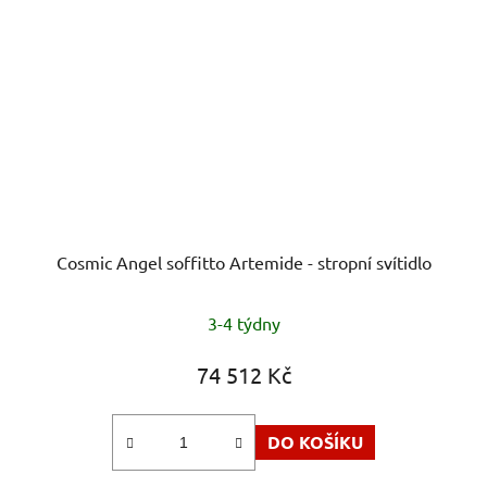
Cosmic Angel soffitto Artemide - stropní svítidlo
Průměrné
3-4 týdny
hodnocení
produktu
74 512 Kč
je
5,0
DO KOŠÍKU
z
5