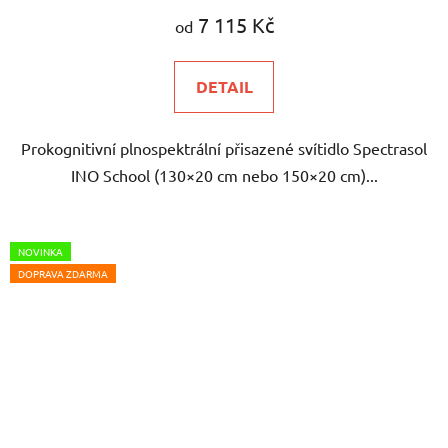
7 115 Kč
od
DETAIL
Prokognitivní plnospektrální přisazené svítidlo Spectrasol
INO School (130×20 cm nebo 150×20 cm)...
NOVINKA
DOPRAVA ZDARMA