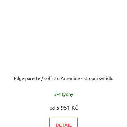
Edge parette / soffitto Artemide - stropní svítidlo
3-4 týdny
5 951 Kč
od
DETAIL