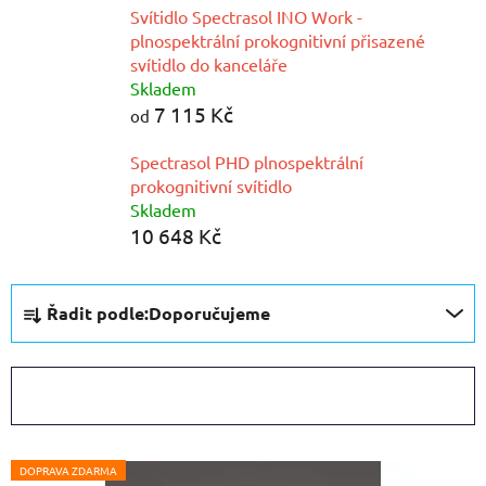
Svítidlo Spectrasol INO Work -
plnospektrální prokognitivní přisazené
svítidlo do kanceláře
Skladem
7 115 Kč
od
Spectrasol PHD plnospektrální
prokognitivní svítidlo
Skladem
10 648 Kč
Ř
Řadit podle:
Doporučujeme
a
z
e
OTEVŘÍT FILTR
n
í
V
p
DOPRAVA ZDARMA