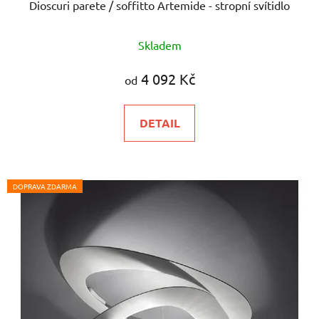
Dioscuri parete / soffitto Artemide - stropní svítidlo
Skladem
4 092 Kč
od
DETAIL
DOPRAVA ZDARMA