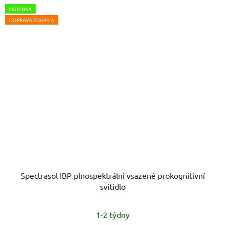
NOVINKA
DOPRAVA ZDARMA
Spectrasol IBP plnospektrální vsazené prokognitivní
svítidlo
Průměrné
1-2 týdny
hodnocení