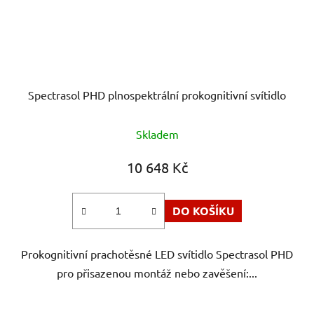
Spectrasol PHD plnospektrální prokognitivní svítidlo
Průměrné
Skladem
hodnocení
produktu
10 648 Kč
je
5,0
DO KOŠÍKU
z
5
Prokognitivní prachotěsné LED svítidlo Spectrasol PHD
hvězdiček.
pro přisazenou montáž nebo zavěšení:...