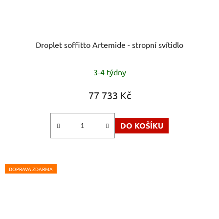
Droplet soffitto Artemide - stropní svítidlo
Průměrné
3-4 týdny
hodnocení
produktu
77 733 Kč
je
5,0
DO KOŠÍKU
z
5
hvězdiček.
DOPRAVA ZDARMA