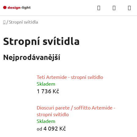
Přejít
Hledat
NÁKUP
na
KOŠÍK
obsah
Domů
/
Stropní svítidla
Stropní svítidla
Nejprodávanější
Teti Artemide - stropní svítidlo
Skladem
1 736 Kč
Dioscuri parete / soffitto Artemide -
stropní svítidlo
Skladem
4 092 Kč
od