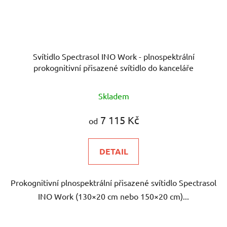
Svítidlo Spectrasol INO Work - plnospektrální
prokognitivní přisazené svítidlo do kanceláře
Průměrné
Skladem
hodnocení
produktu
7 115 Kč
od
je
5,0
DETAIL
z
5
Prokognitivní plnospektrální přisazené svítidlo Spectrasol
hvězdiček.
INO Work (130×20 cm nebo 150×20 cm)...