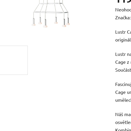
Průměr
Neoho
hodnoc
Značka
produk
Lustr C
je
originá
0,0
z
Lustr n
5
Cage z 
hvězdič
Součást
Fascinu
Cage um
uměleck
Náš mal
osvětle
Kombinu