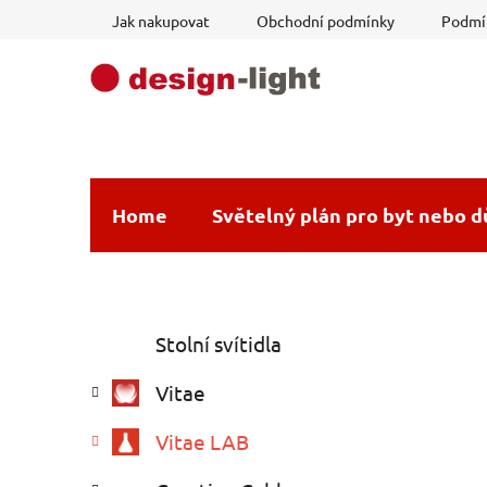
Přejít
Jak nakupovat
Obchodní podmínky
Podmín
na
obsah
Home
Světelný plán pro byt nebo 
P
K
Přeskočit
Stolní svítidla
a
o
kategorie
t
s
Vitae
e
t
g
r
Vitae LAB
o
a
r