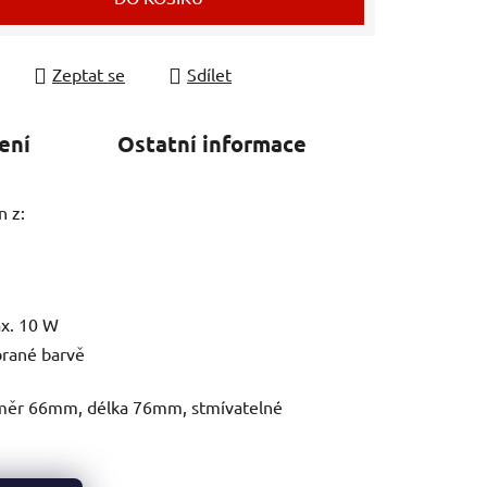
Zeptat se
Sdílet
ení
Ostatní informace
n z:
ax. 10 W
brané barvě
ůměr 66mm, délka 76mm, stmívatelné