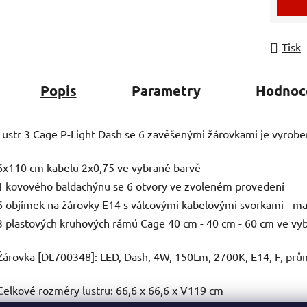
Tisk
Popis
Parametry
Hodnoc
Lustr 3 Cage P-Light Dash se 6 zavěšenými žárovkami je vyrobe
6x110 cm kabelu 2x0,75 ve vybrané barvě
1 kovového baldachýnu se 6 otvory ve zvoleném provedení
6 objímek na žárovky E14 s válcovými kabelovými svorkami - m
3 plastových kruhových rámů Cage 40 cm - 40 cm - 60 cm ve vy
Žárovka [DL700348]: LED, Dash, 4W, 150Lm, 2700K, E14, F, pr
Celkové rozměry lustru: 66,6 x 66,6 x V119 cm