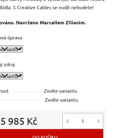
ítidla. S Creative Cables se nudit nebudete!
ováno. Navrženo Marcellem Zilianim.
ová úprava
ý zdroj
nost
Zvolte variantu
Zvolte variantu
d
5 985 Kč
 cena:
DO KOŠÍKU