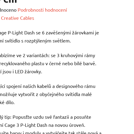
né
dnoceno
Podrobnosti hodnocení
ení
:
Creative Cables
tu
age P-Light Dash se 6 zavěšenými žárovkami je
lní svítidlo s rozptýleným světlem.
abízíme ve 2 variantách: se 3 kruhovými rámy
recyklovaného plastu v černé nebo bílé barvě.
ek.
í jsou i LED žárovky.
jící spojení našich kabelů a designového rámu
ožňuje vytvořit z obyčejného svítidla malé
é dílo.
ý tip: Popusťte uzdu své fantazii a posuňte
ní Cage 3 P-Light Dash na novou úroveň.
jte barvy i moduly a vytvářejte tak stále nová a