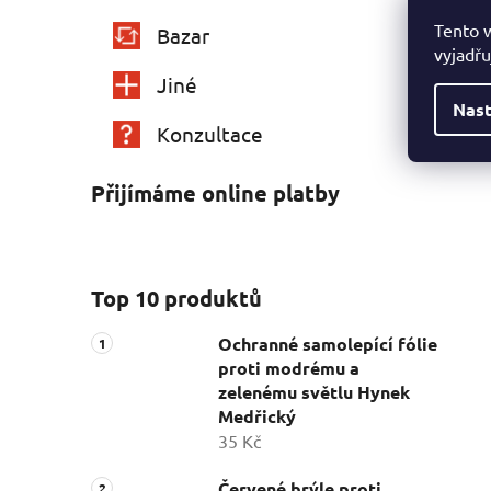
Tento 
Bazar
vyjadřu
Jiné
Nast
Konzultace
Přijímáme online platby
Top 10 produktů
Ochranné samolepící fólie
proti modrému a
zelenému světlu Hynek
Medřický
35 Kč
Červené brýle proti