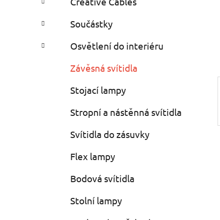
Creative Cables
i
n
e
n
Součástky
í
p
Osvětlení do interiéru
a
Závěsná svítidla
n
e
Stojací lampy
l
Stropní a nástěnná svítidla
Svítidla do zásuvky
Flex lampy
Bodová svítidla
Stolní lampy