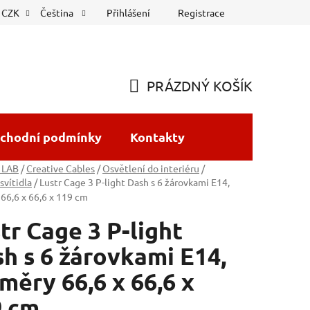
Přihlášení
Registrace
CZK
Čeština
PRÁZDNÝ KOŠÍK
NÁKUPNÍ
KOŠÍK
chodní podmínky
Kontakty
 LAB
/
Creative Cables
/
Osvětlení do interiéru
/
svítidla
/
Lustr Cage 3 P-light Dash s 6 žárovkami E14,
66,6 x 66,6 x 119 cm
tr Cage 3 P-light
h s 6 žárovkami E14,
měry 66,6 x 66,6 x
9 cm