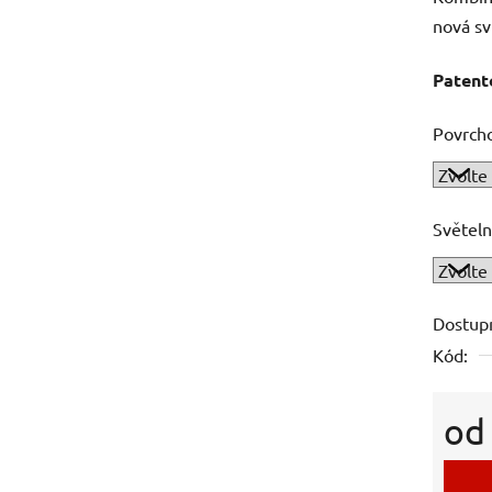
nová sv
Patent
Povrch
Světeln
Dostup
Kód:
o
Měrná