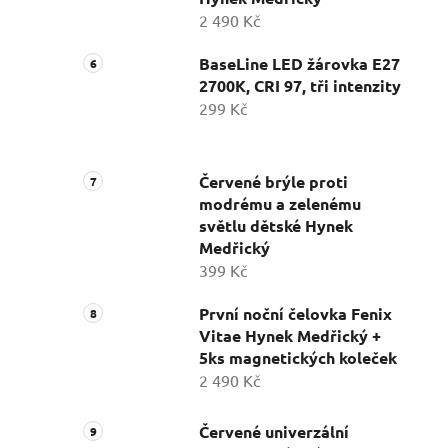
2 490 Kč
BaseLine LED žárovka E27
2700K, CRI 97, tři intenzity
299 Kč
Červené brýle proti
modrému a zelenému
světlu dětské Hynek
Medřický
399 Kč
První noční čelovka Fenix
Vitae Hynek Medřický +
5ks magnetických koleček
2 490 Kč
Červené univerzální