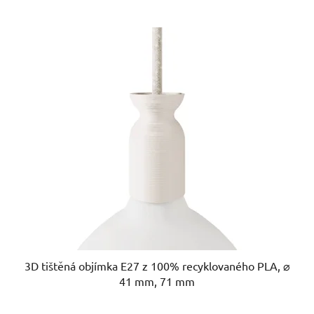
V
ý
p
i
s
p
r
o
d
u
k
t
ů
3D tištěná objímka E27 z 100% recyklovaného PLA, ⌀
41 mm, 71 mm