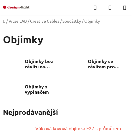
Přejít
Hledat
NÁKUP
na
KOŠÍK
obsah
Domů
/
Vitae LAB
/
Creative Cables
/
Součástky
/
Objímky
Objímky
Objímky bez
Objímky se
závitu na
závitem pro
stínidlo
stínidlo
Objímky s
vypínačem
Nejprodávanější
Válcová kovová objímka E27 s průměrem