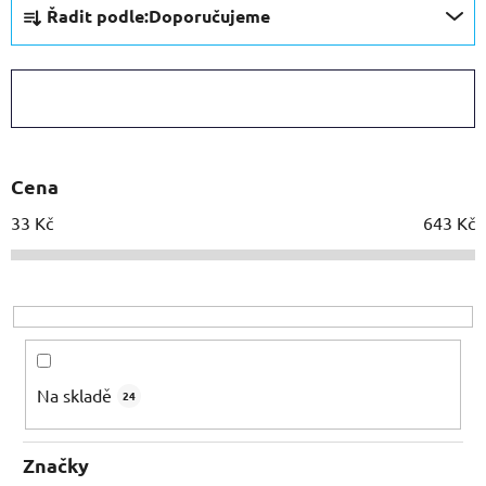
Řadit podle:
Doporučujeme
a
z
e
ZAVŘÍT FILTR
n
í
p
Cena
r
o
33
Kč
643
Kč
d
u
k
t
ů
Na skladě
24
Značky