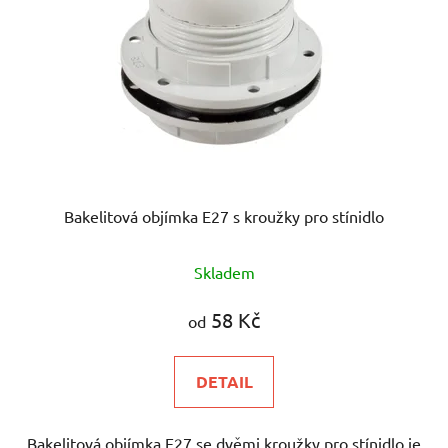
Bakelitová objímka E27 s kroužky pro stínidlo
Skladem
58 Kč
od
DETAIL
Bakelitová objímka E27 se dvěmi kroužky pro stínidlo je