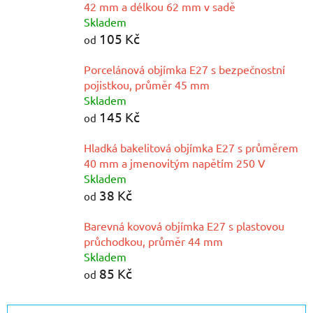
42 mm a délkou 62 mm v sadě
Skladem
105 Kč
od
Porcelánová objímka E27 s bezpečnostní
pojistkou, průměr 45 mm
Skladem
145 Kč
od
Hladká bakelitová objímka E27 s průměrem
40 mm a jmenovitým napětím 250 V
Skladem
38 Kč
od
Barevná kovová objímka E27 s plastovou
průchodkou, průměr 44 mm
Skladem
85 Kč
od
Ř