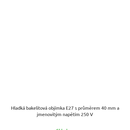
Hladká bakelitová objímka E27 s průměrem 40 mm a
jmenovitým napětím 250 V
Průměrné