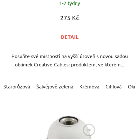
1-2 týdny
275 Kč
DETAIL
Posuňte své místnosti na vyšší úroveň s novou sadou
objímek Creative-Cables: produktem, ve kterém...
Starorůžová
Šalvějově zelená
Krémová
Cihlová
Okro