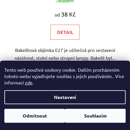
Skladem
hodnocení
produktu
38 Kč
od
je
5,0
DETAIL
z
5
Bakelitová objímka E27 je užitečná pro sestavení
hvězdiček.
nástěnné, stolní nebo stropní lampy. Bakelit byl...
Tento web používá soubory cookie. Dalším procházením
tohoto webu vyjadřujete souhlas s jejich používáním.. Více
Bílá
Černá
Zlatá
informací
zde
.
Nastavení
Odmítnout
Souhlasím