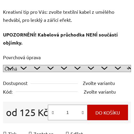
Kreativní tip pro Vás: zvolte textilní kabel z umělého
hedvábí, pro lesklý a zářící efekt.
UPOZORNĚNÍ! Kabelová průchodka NENÍ součástí
objímky.
Povrchová úprava
Dostupnost
Zvolte variantu
Kód:
Zvolte variantu
od
125 Kč
DO KOŠÍKU
Měrná cena:
Tisk
Zeptat se
Sdílet