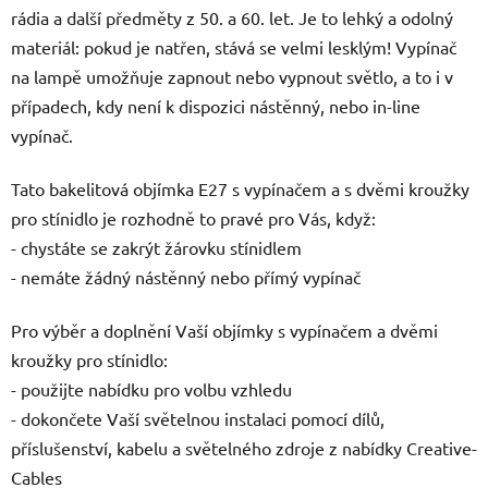
rádia a další předměty z 50. a 60. let. Je to lehký a odolný
materiál: pokud je natřen, stává se velmi lesklým! Vypínač
na lampě umožňuje zapnout nebo vypnout světlo, a to i v
případech, kdy není k dispozici nástěnný, nebo in-line
vypínač.
Tato bakelitová objímka E27 s vypínačem a s dvěmi kroužky
pro stínidlo je rozhodně to pravé pro Vás, když:
- chystáte se zakrýt žárovku stínidlem
- nemáte žádný nástěnný nebo přímý vypínač
Pro výběr a doplnění Vaší objímky s vypínačem a dvěmi
kroužky pro stínidlo:
- použijte nabídku pro volbu vzhledu
- dokončete Vaší světelnou instalaci pomocí dílů,
příslušenství, kabelu a světelného zdroje z nabídky Creative-
Cables