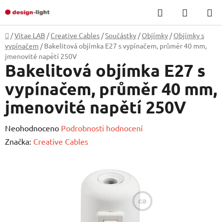
Přejít
Hledat
NÁKUP
na
KOŠÍK
obsah
Domů
/
Vitae LAB
/
Creative Cables
/
Součástky
/
Objímky
/
Objímky s
vypínačem
/
Bakelitová objímka E27 s vypínačem, průměr 40 mm,
jmenovité napětí 250V
Bakelitová objímka E27 s
vypínačem, průměr 40 mm,
jmenovité napětí 250V
Průměrné
Neohodnoceno
Podrobnosti hodnocení
hodnocení
Značka:
Creative Cables
produktu
je
0,0
z
5
hvězdiček.