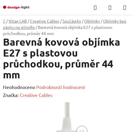
Přejít
Hledat
NÁKUP
na
KOŠÍK
obsah
Domů
/
Vitae LAB
/
Creative Cables
/
Součástky
/
Objímky
/
Objímky bez
závitu na stínidlo
/
Barevná kovová objímka E27 s plastovou
průchodkou, průměr 44 mm
Barevná kovová objímka
E27 s plastovou
průchodkou, průměr 44
mm
Průměrné
Neohodnoceno
Podrobnosti hodnocení
hodnocení
Značka:
Creative Cables
produktu
je
0,0
z