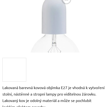
5
hvězdiček.
Lakovaná barevná kovová objímka E27 je vhodná k vytvoření
stolní, nástěnné a stropní lampy pro viditelnou žárovku.
Lakovaný kov je odolný materiál a může se pochlubit
lesklým efektem povrchu.