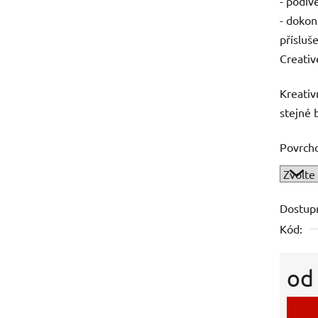
- podív
- dokon
přísluš
Creativ
Kreativ
stejné 
Povrch
Dostup
Kód:
o
Měrná