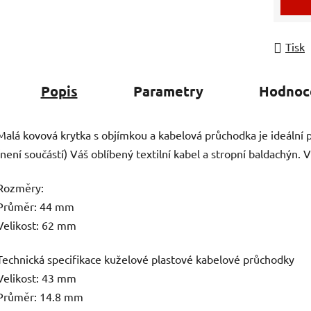
Tisk
Popis
Parametry
Hodnoc
Malá kovová krytka s objímkou a kabelová průchodka je ideální 
(není součástí) Váš oblíbený textilní kabel a stropní baldachýn. Vy
Rozměry:
Průměr: 44 mm
Velikost: 62 mm
Technická specifikace kuželové plastové kabelové průchodky
Velikost: 43 mm
Průměr: 14.8 mm