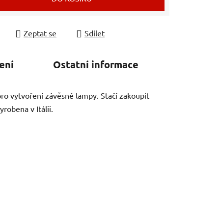
Zeptat se
Sdílet
ení
Ostatní informace
pro vytvoření závěsné lampy. Stačí zakoupit
robena v Itálii.