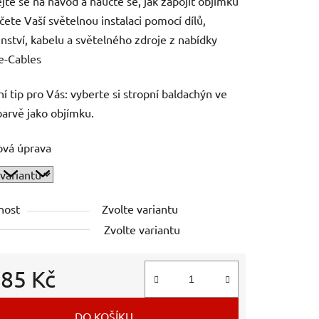
ejte se na návod a naučte se, jak zapojit objímku
čete Vaší světelnou instalaci pomocí dílů,
enství, kabelu a světelného zdroje z nabídky
e-Cables
ní tip pro Vás: vyberte si stropní baldachýn ve
barvě jako objímku.
ová úprava
nost
Zvolte variantu
Zvolte variantu
d
85 Kč
 cena:
DO KOŠÍKU