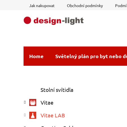
Přejít
Jak nakupovat
Obchodní podmínky
Podmín
na
obsah
Home
Světelný plán pro byt nebo 
P
K
Přeskočit
Stolní svítidla
a
o
kategorie
t
s
Vitae
e
t
g
r
Vitae LAB
o
a
r