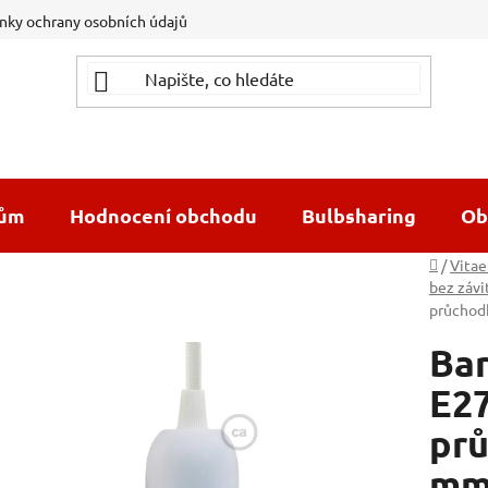
ky ochrany osobních údajů
dům
Hodnocení obchodu
Bulbsharing
Ob
Domů
/
Vitae
bez závi
průchod
Ba
E27
prů
m