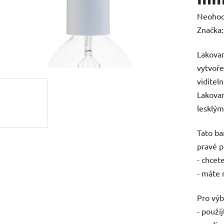
Průměr
Neoho
hodnoc
Značka
produk
Lakovan
je
vytvoře
0,0
viditel
z
Lakovan
5
lesklým
hvězdič
Tato ba
pravé p
- chcet
- máte 
Pro výb
- použi