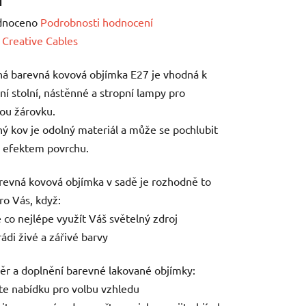
né
dnoceno
Podrobnosti hodnocení
ení
:
Creative Cables
tu
á barevná kovová objímka E27 je vhodná k
ní stolní, nástěnné a stropní lampy pro
nou žárovku.
ý kov je odolný materiál a může se pochlubit
 efektem povrchu.
ek.
revná kovová objímka v sadě je rozhodně to
ro Vás, když:
e co nejlépe využít Váš světelný zdroj
rádi živé a zářivé barvy
ěr a doplnění barevné lakované objímky:
jte nabídku pro volbu vzhledu