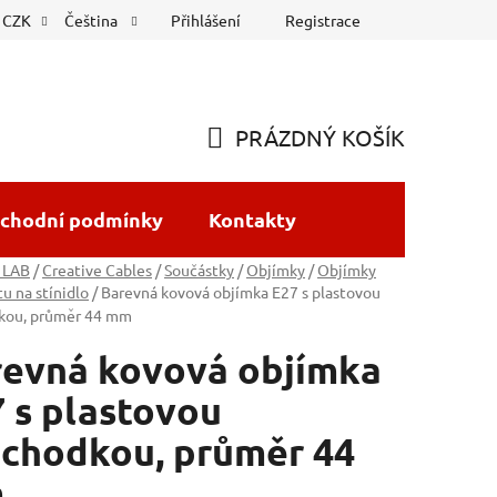
Přihlášení
Registrace
CZK
Čeština
PRÁZDNÝ KOŠÍK
NÁKUPNÍ
KOŠÍK
chodní podmínky
Kontakty
 LAB
/
Creative Cables
/
Součástky
/
Objímky
/
Objímky
tu na stínidlo
/
Barevná kovová objímka E27 s plastovou
kou, průměr 44 mm
revná kovová objímka
 s plastovou
chodkou, průměr 44
m