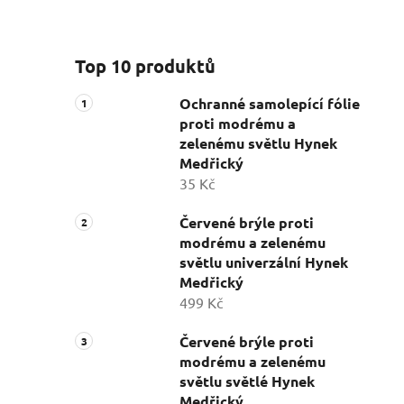
Top 10 produktů
Ochranné samolepící fólie
proti modrému a
zelenému světlu Hynek
Medřický
35 Kč
Červené brýle proti
modrému a zelenému
světlu univerzální Hynek
Medřický
499 Kč
Červené brýle proti
modrému a zelenému
světlu světlé Hynek
Medřický