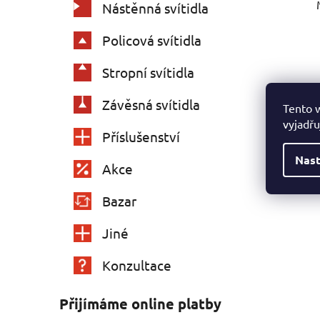
Nástěnná svítidla
Policová svítidla
Stropní svítidla
Závěsná svítidla
Tento 
vyjadřu
Příslušenství
Nast
Akce
Bazar
Jiné
Konzultace
Přijímáme online platby