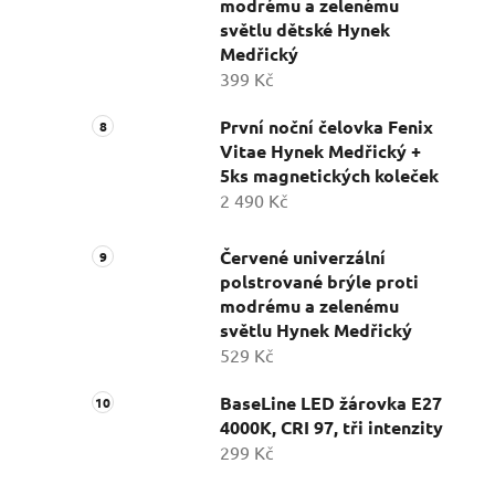
modrému a zelenému
světlu dětské Hynek
Medřický
399 Kč
První noční čelovka Fenix
Vitae Hynek Medřický +
5ks magnetických koleček
2 490 Kč
Červené univerzální
polstrované brýle proti
modrému a zelenému
světlu Hynek Medřický
529 Kč
BaseLine LED žárovka E27
4000K, CRI 97, tři intenzity
299 Kč