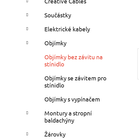
Creative Cables
i
n
e
n
Součástky
í
p
Elektrické kabely
a
Objímky
n
e
Objímky bez závitu na
l
stínidlo
Objímky se závitem pro
stínidlo
Objímky s vypínačem
Montury a stropní
baldachýny
Žárovky