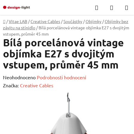
Přejít
Hledat
NÁKUP
na
KOŠÍK
obsah
Domů
/
Vitae LAB
/
Creative Cables
/
Součástky
/
Objímky
/
Objímky bez
závitu na stínidlo
/
Bílá porcelánová vintage objímka E27 s dvojitým
vstupem, průměr 45 mm
Bílá porcelánová vintage
objímka E27 s dvojitým
vstupem, průměr 45 mm
Průměrné
Neohodnoceno
Podrobnosti hodnocení
hodnocení
Značka:
Creative Cables
produktu
je
0,0
z
5
hvězdiček.