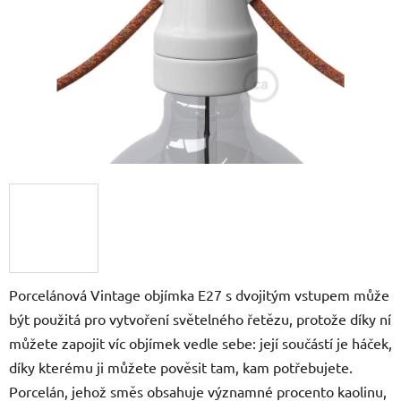
Porcelánová Vintage objímka E27 s dvojitým vstupem může
být použitá pro vytvoření světelného řetězu, protože díky ní
můžete zapojit víc objímek vedle sebe: její součástí je háček,
díky kterému ji můžete pověsit tam, kam potřebujete.
Porcelán, jehož směs obsahuje významné procento kaolinu,