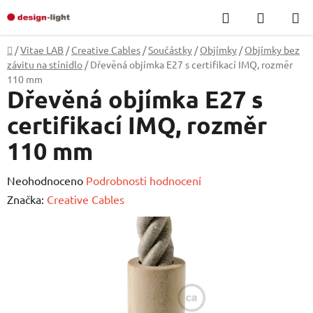
Přejít
Hledat
NÁKUP
na
KOŠÍK
obsah
Domů
/
Vitae LAB
/
Creative Cables
/
Součástky
/
Objímky
/
Objímky bez
závitu na stínidlo
/
Dřevěná objímka E27 s certifikací IMQ, rozměr
110 mm
Dřevěná objímka E27 s
certifikací IMQ, rozměr
110 mm
Průměrné
Neohodnoceno
Podrobnosti hodnocení
hodnocení
Značka:
Creative Cables
produktu
je
0,0
z
5
hvězdiček.