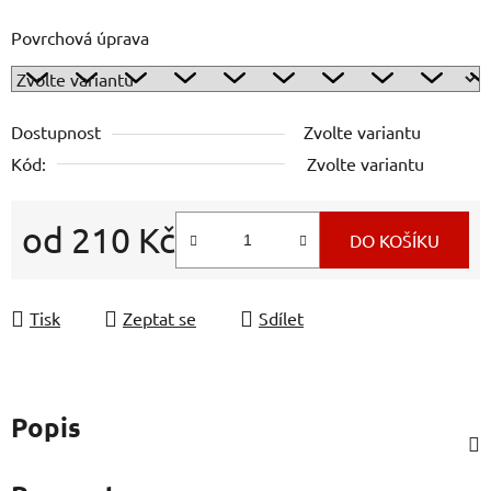
Povrchová úprava
Dostupnost
Zvolte variantu
Kód:
Zvolte variantu
od
210 Kč
DO KOŠÍKU
Měrná cena:
Tisk
Zeptat se
Sdílet
Popis