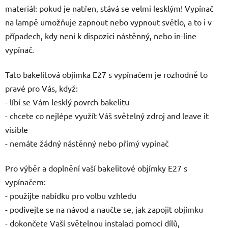
materiál: pokud je natřen, stává se velmi lesklým! Vypínač
na lampě umožňuje zapnout nebo vypnout světlo, a to i v
případech, kdy není k dispozici nástěnný, nebo in-line
vypínač.
Tato bakelitová objímka E27 s vypínačem je rozhodně to
pravé pro Vás, když:
- líbí se Vám lesklý povrch bakelitu
- chcete co nejlépe využít Váš světelný zdroj and leave it
visible
- nemáte žádný nástěnný nebo přímý vypínač
Pro výběr a doplnění vaší bakelitové objímky E27 s
vypínačem:
- použijte nabídku pro volbu vzhledu
- podívejte se na návod a naučte se, jak zapojit objímku
- dokončete Vaší světelnou instalaci pomocí dílů,