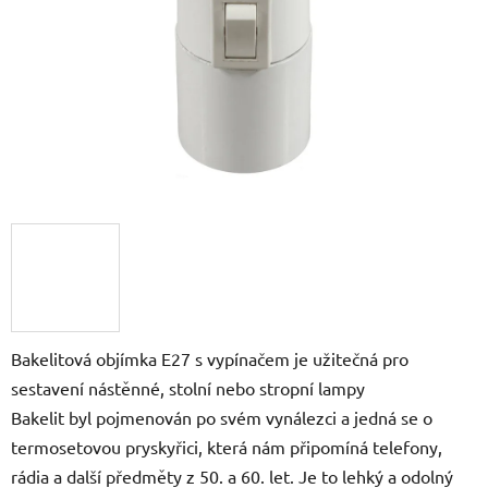
Bakelitová objímka E27 s vypínačem je užitečná pro
sestavení nástěnné, stolní nebo stropní lampy
Bakelit byl pojmenován po svém vynálezci a jedná se o
termosetovou pryskyřici, která nám připomíná telefony,
rádia a další předměty z 50. a 60. let. Je to lehký a odolný