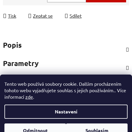
Měrná cena:
Tisk
Zeptat se
Sdílet
Popis
Parametry
Tento web používá soubory cookie. Dalším procházením
Hodnocení
tohoto webu vyjadřujete souhlas s jejich používáním.. Více
informací
zde
.
Ostatní informace
Nastavení
Z
Vytvořil Shoptet
á
Odmítnout
Souhlasím
Copyright 2026
eshop Hynek Medřický
. Všechna práva