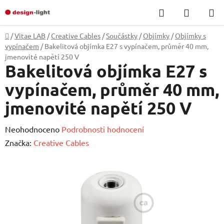
Přejít
Hledat
NÁKUP
na
KOŠÍK
obsah
Domů
/
Vitae LAB
/
Creative Cables
/
Součástky
/
Objímky
/
Objímky s
vypínačem
/
Bakelitová objímka E27 s vypínačem, průměr 40 mm,
jmenovité napětí 250 V
Bakelitová objímka E27 s
vypínačem, průměr 40 mm,
jmenovité napětí 250 V
Průměrné
Neohodnoceno
Podrobnosti hodnocení
hodnocení
Značka:
Creative Cables
produktu
je
0,0
z
5
hvězdiček.