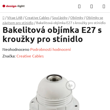
Přejít
Hledat
NÁKUP
na
KOŠÍK
obsah
Domů
/
Vitae LAB
/
Creative Cables
/
Součástky
/
Objímky
/
Objímky se
závitem pro stínidlo
/
Bakelitová objímka E27 s kroužky pro stínidlo
Bakelitová objímka E27 s
kroužky pro stínidlo
Průměrné
Neohodnoceno
Podrobnosti hodnocení
hodnocení
Značka:
Creative Cables
produktu
je
0,0
z
5
hvězdiček.