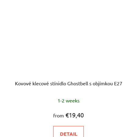
Kovové klecové stínidlo Ghostbell s objímkou E27
1-2 weeks
€19,40
from
DETAIL