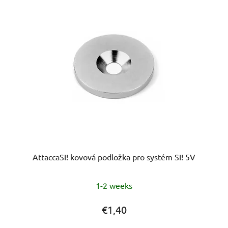
AttaccaSI! kovová podložka pro systém SI! 5V
The
1-2 weeks
average
product
€1,40
rating