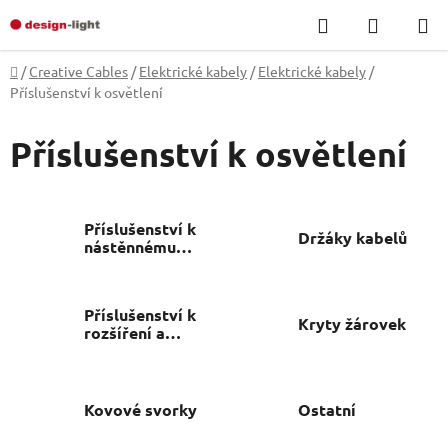
Skip
Search
SHOPP
to
CART
content
Home
/
Creative Cables
/
Elektrické kabely
/
Elektrické kabely
/
Příslušenství k osvětlení
Příslušenství k osvětlení
Příslušenství k
Držáky kabelů
nástěnnému
osvětlení
Příslušenství k
Kryty žárovek
rozšíření a
úpravám
Kovové svorky
Ostatní