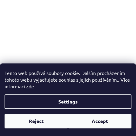
stars.
Tento web používá soubory cookie. Dalším procházením
tohoto webu vyjadřujete souhlas s jejich používáním.. Více
informací
zde
.
Settings
Kovové svorky pro uchycení lanového kabelu o
Reject
Accept
průměru 30mm