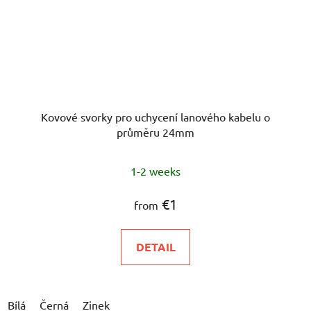
Kovové svorky pro uchycení lanového kabelu o
průměru 24mm
The
1-2 weeks
average
product
€1
from
rating
is
DETAIL
5,0
out
of
Bílá
Černá
Zinek
5