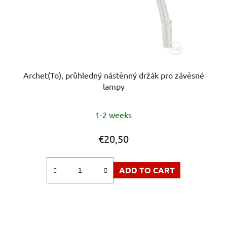
o
d
u
c
t
s
Archet(To), průhledný nástěnný držák pro závěsné
lampy
1-2 weeks
€20,50
ADD TO CART