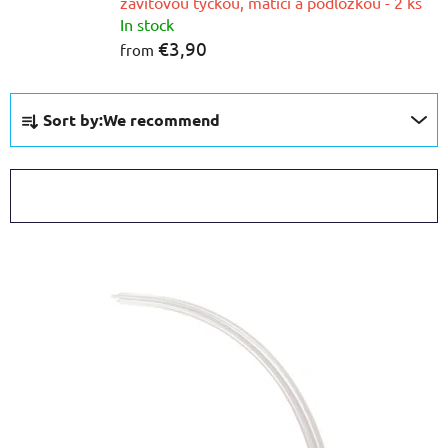
závitovou tyčkou, maticí a podložkou - 2 ks
In stock
€3,90
from
P
Sort by:
We recommend
r
o
d
OPEN FILTER
u
c
L
t
i
s
s
o
t
r
o
t
f
i
p
n
r
g