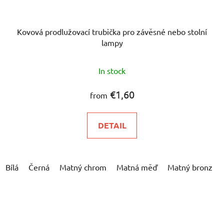
Kovová prodlužovací trubička pro závěsné nebo stolní
lampy
The
In stock
average
product
€1,60
from
rating
is
DETAIL
5,0
out
of
Bílá
Černá
Matný chrom
Matná měď
Matný bronz
5
stars.