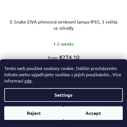
E-Snake EIVA přenosná venkovní lampa IP65, 3 světla
se stínidly
1-2 weeks
€274,10
from
Tento web používá soubory cookie. Dalším procházením
tohoto webu vyjadřujete souhlas s jejich používáním.. Více
DETAIL
informací
zde
.
Settings
Bílá
Černá
Reject
Accept