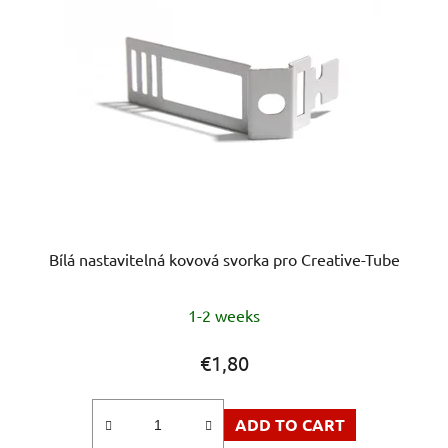
r
o
t
f
i
p
n
r
g
o
d
u
c
t
s
Bílá nastavitelná kovová svorka pro Creative-Tube
1-2 weeks
€1,80
ADD TO CART