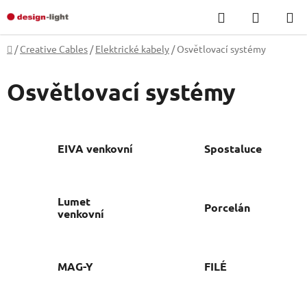
Skip
Search
SHOPP
to
CART
content
Home
/
Creative Cables
/
Elektrické kabely
/
Osvětlovací systémy
Osvětlovací systémy
EIVA venkovní
Spostaluce
Lumet
Porcelán
venkovní
MAG-Y
FILÉ