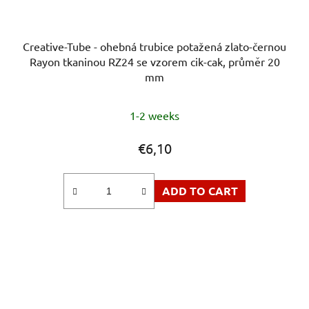
Creative-Tube - ohebná trubice potažená zlato-černou
Rayon tkaninou RZ24 se vzorem cik-cak, průměr 20
mm
The
1-2 weeks
average
product
€6,10
rating
is
ADD TO CART
5,0
out
of
5
stars.