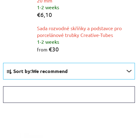
20 mm
1-2 weeks
€6,10
Sada rozvodné skříňky a podstavce pro
porcelánové trubky Creative-Tubes
1-2 weeks
€30
from
P
Sort by:
We recommend
r
o
d
OPEN FILTER
u
c
L
t
i
s
s
o
t