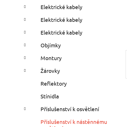
a
r
Elektrické kabely
i
r
e
Elektrické kabely
s
Elektrické kabely
Objímky
Montury
Žárovky
Reflektory
Stínidla
Příslušenství k osvětlení
Příslušenství k nástěnnému