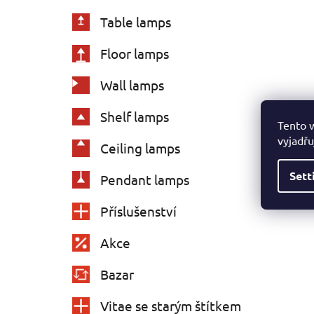
Table lamps
Floor lamps
Wall lamps
Shelf lamps
Tento 
vyjadřu
Ceiling lamps
Sett
Pendant lamps
Příslušenství
Akce
Bazar
Vitae se starým štítkem