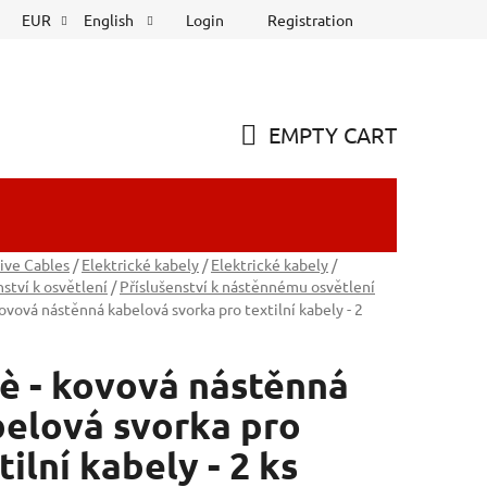
Login
Registration
EUR
English
EMPTY CART
SHOPPING
CART
ive Cables
/
Elektrické kabely
/
Elektrické kabely
/
nství k osvětlení
/
Příslušenství k nástěnnému osvětlení
kovová nástěnná kabelová svorka pro textilní kabely - 2
è - kovová nástěnná
elová svorka pro
tilní kabely - 2 ks