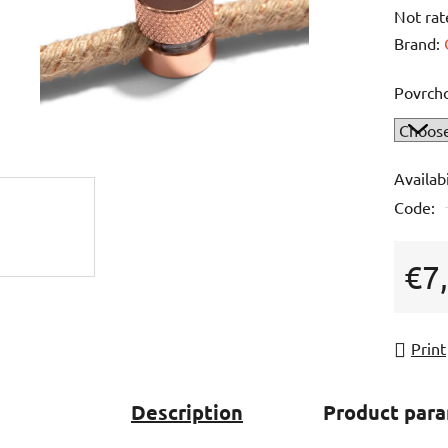
The
Not rat
averag
Brand:
product
Povrch
rating
is
0,0
out
Availabi
of
Code:
5
stars.
€7
Measur
Print
Description
Product par