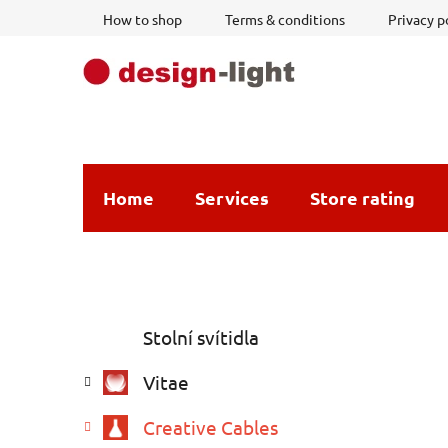
Skip
How to shop
Terms & conditions
Privacy p
to
content
Home
Services
Store rating
S
C
Skip
Stolní svítidla
a
i
categories
t
d
Vitae
e
e
g
b
Creative Cables
o