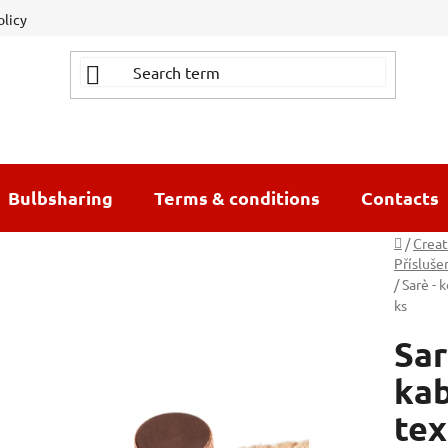
olicy
Bulbsharing
Terms & conditions
Contacts
Home
/
Creat
Přísluše
/
Sarè - 
ks
Sar
kab
tex