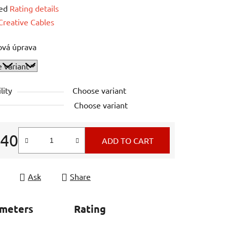
ed
Rating details
e
Creative Cables
ová úprava
lity
Choose variant
Choose variant
,40
ADD TO CART
e price:
Ask
Share
ameters
Rating