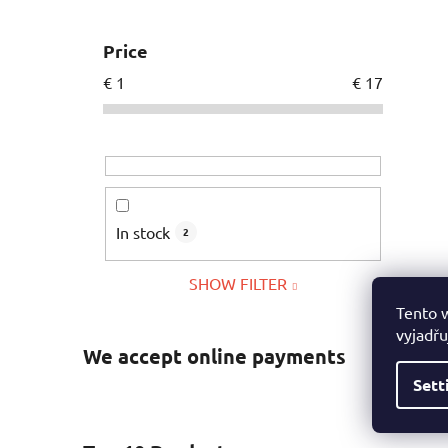
Price
€
1
€
17
In stock
2
SHOW FILTER
Tento 
vyjadřu
We accept online payments
Sett