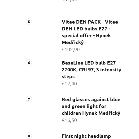
Vitae DEN PACK - Vitae
DEN LED bulbs E27 -
special offer - Hynek
Medřický
€102,90
BaseLine LED bulb E27
2700K, CRI 97, 3 intensity
steps
€12,40
Red glasses against blue
and green light for
children Hynek Medřický
€16,50
First night headlamp