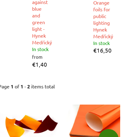
against
Orange
blue
foils for
and
public
green
lighting
light -
Hynek
Hynek
Medřický
Medřický
In stock
In stock
€16,50
from
€1,40
Page
1
of
1
-
2
items total
L
i
s
t
o