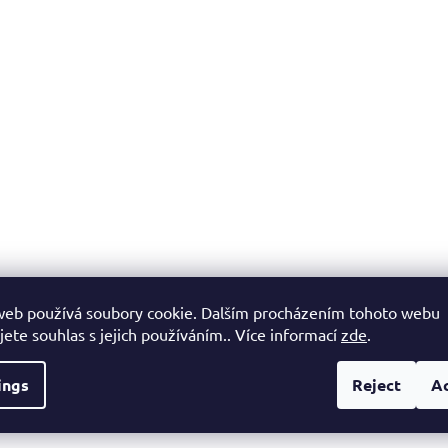
L
i
s
t
i
n
g
c
o
n
t
r
o
l
web používá soubory cookie. Dalším procházením tohoto webu
s
jete souhlas s jejich používáním.. Více informací
zde
.
ings
Reject
A