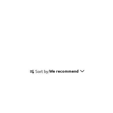
P
We recommend
Sort by:
r
o
d
u
c
t