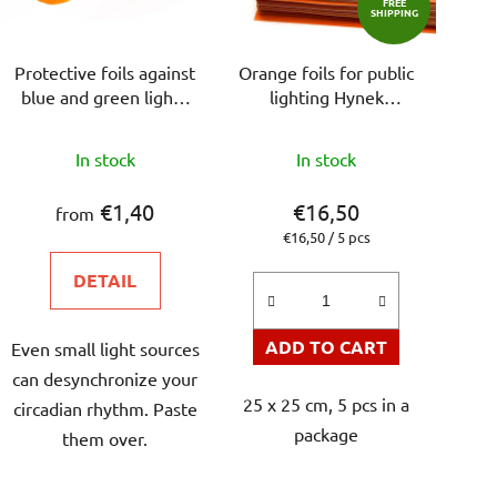
FREE
SHIPPING
f
p
Protective foils against
Orange foils for public
r
blue and green light -
lighting Hynek
o
Hynek Medřický
Medřický
d
The
The
In stock
In stock
u
average
average
c
product
product
€1,40
€16,50
from
t
rating
rating
Measure
€16,50 / 5 pcs
s
price:
is
is
DETAIL
5,0
4,8
out
out
ADD TO CART
Even small light sources
of
of
can desynchronize your
5
5
25 x 25 cm, 5 pcs in a
circadian rhythm. Paste
stars.
stars.
package
them over.