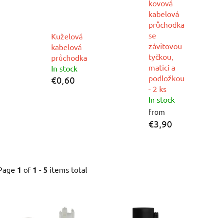
kovová
kabelová
průchodka
se
Kuželová
závitovou
kabelová
tyčkou,
průchodka
maticí a
In stock
podložkou
€0,60
- 2 ks
In stock
from
€3,90
Page
1
of
1
-
5
items total
L
i