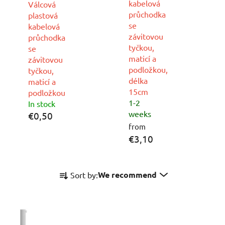
kabelová
Válcová
průchodka
plastová
se
kabelová
závitovou
průchodka
tyčkou,
se
maticí a
závitovou
podložkou,
tyčkou,
délka
maticí a
15cm
podložkou
1-2
In stock
weeks
€0,50
from
€3,10
P
We recommend
Sort by:
r
o
d
u