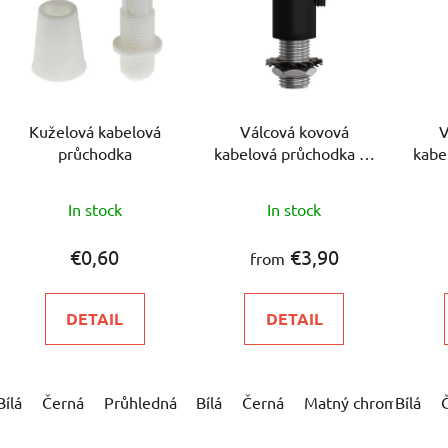
s
t
o
f
p
Kuželová kabelová
Válcová kovová
V
r
průchodka
kabelová průchodka se
kabe
o
závitovou tyčkou,
zá
d
The
The
maticí a podložkou - 2
mat
In stock
In stock
u
average
ks
average
c
product
product
€0,60
€3,90
from
t
rating
rating
s
is
is
DETAIL
DETAIL
5,0
5,0
out
out
of
of
Bílá
Černá
Průhledná
Bílá
Černá
Matný chrom
Bílá
Mat
5
5
stars.
stars.