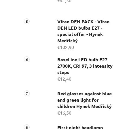
€41,30
Vitae DEN PACK - Vitae
DEN LED bulbs E27 -
special offer - Hynek
Medřický
€102,90
BaseLine LED bulb E27
2700K, CRI 97, 3 intensity
steps
€12,40
Red glasses against blue
and green light for
children Hynek Medřický
€16,50
First night headlamp