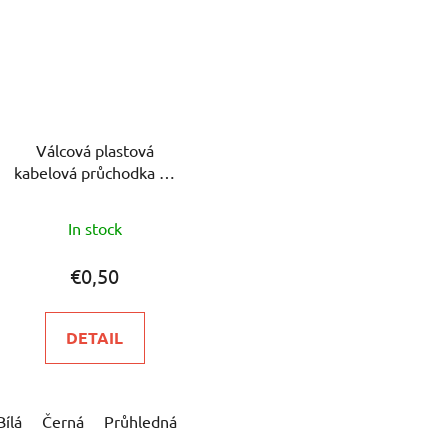
Válcová plastová
kabelová průchodka se
závitovou tyčkou,
The
maticí a podložkou
In stock
average
product
€0,50
rating
is
DETAIL
5,0
out
of
Bílá
Černá
Průhledná
5