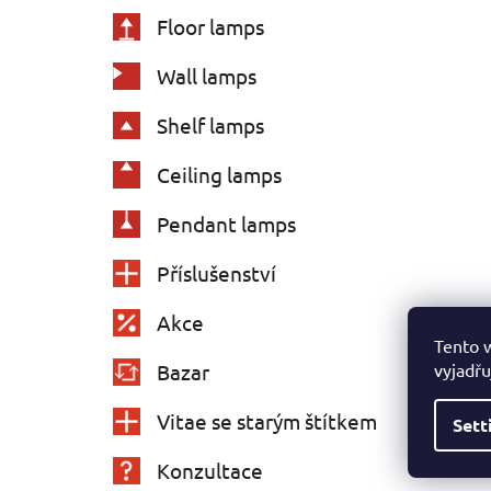
Floor lamps
Wall lamps
Shelf lamps
Ceiling lamps
Pendant lamps
Příslušenství
Akce
Tento 
vyjadřu
Bazar
Vitae se starým štítkem
Sett
Konzultace