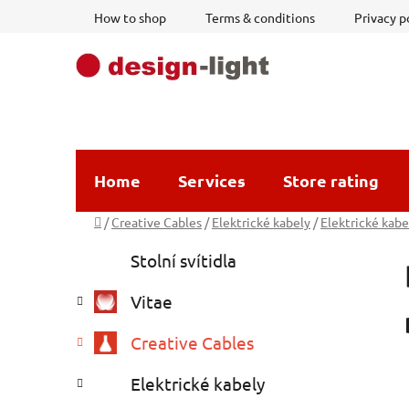
Skip
How to shop
Terms & conditions
Privacy p
to
content
Home
Services
Store rating
Home
/
Creative Cables
/
Elektrické kabely
/
Elektrické kabe
S
C
Skip
Stolní svítidla
a
i
categories
t
d
Vitae
e
e
g
b
Creative Cables
o
a
r
Elektrické kabely
i
r