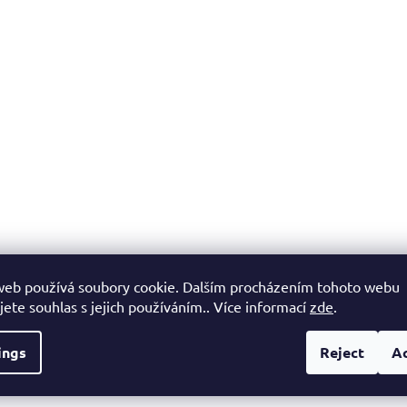
stars.
L
i
s
t
i
n
g
c
o
n
t
r
o
l
web používá soubory cookie. Dalším procházením tohoto webu
s
jete souhlas s jejich používáním.. Více informací
zde
.
ings
Reject
A