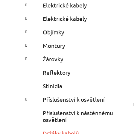
e
Elektrické kabely
s
Elektrické kabely
Objímky
Montury
Žárovky
Reflektory
Stínidla
Příslušenství k osvětlení
Příslušenství k nástěnnému
osvětlení
Držáky kabelů