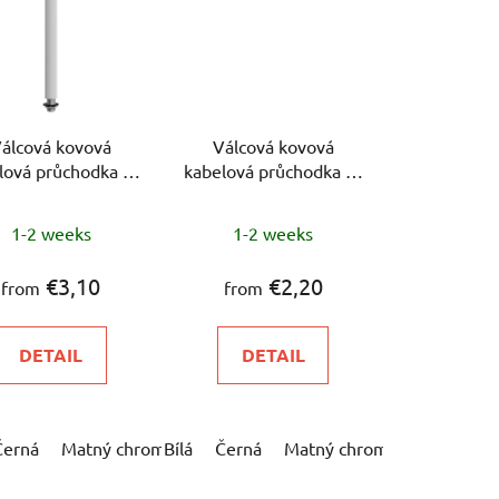
c
t
s
o
r
álcová kovová
Válcová kovová
t
lová průchodka se
kabelová průchodka se
i
vitovou tyčkou,
závitovou tyčkou,
n
icí a podložkou,
maticí a podložkou,
1-2 weeks
1-2 weeks
g
délka 15cm
délka 7cm
€3,10
€2,20
from
from
DETAIL
DETAIL
ná měď
Černá
Matný chrom
Matný bronz
Bílá
Matná měď
Chrom
Černá
Měď
Matný chrom
Matný bronz
Mosaz
Černá perl
Matná mě
Chrom