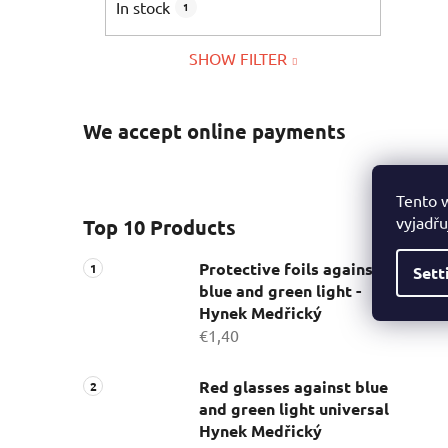
In stock
1
SHOW FILTER
We accept online payments
Tento 
vyjadřu
Top 10 Products
Protective foils against
Sett
blue and green light -
Hynek Medřický
€1,40
Red glasses against blue
and green light universal
Hynek Medřický