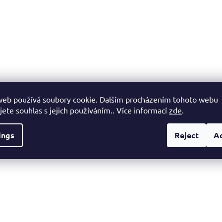
i
n
g
c
o
n
t
r
o
l
web používá soubory cookie. Dalším procházením tohoto webu
s
jete souhlas s jejich používáním.. Více informací
zde
.
ings
Reject
A