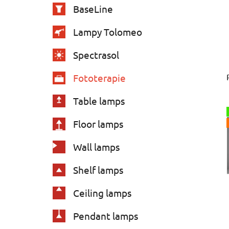
e
BaseLine
s
Lampy Tolomeo
Spectrasol
Fototerapie
Table lamps
Floor lamps
Wall lamps
Shelf lamps
Ceiling lamps
Pendant lamps