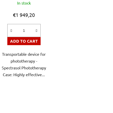
In stock
u
c
€1 949,20
t
s
ADD TO CART
Transportable device for
phototherapy -
Spectrasol Phototherapy
Case: Highly effective...
L
i
s
t