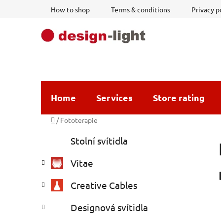
Skip
How to shop
Terms & conditions
Privacy p
to
content
Home
Services
Store rating
Home
/
Fototerapie
S
C
Skip
Stolní svítidla
a
i
categories
t
d
Vitae
e
e
g
b
Creative Cables
o
a
r
Designová svítidla
i
r