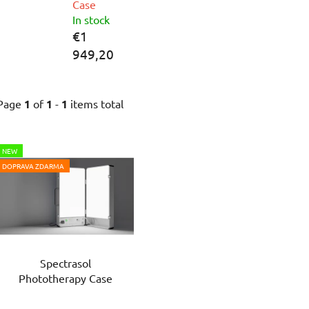
Case
In stock
€1
949,20
Page
1
of
1
-
1
items total
L
NEW
i
DOPRAVA ZDARMA
s
t
o
f
p
Spectrasol
r
Phototherapy Case
o
d