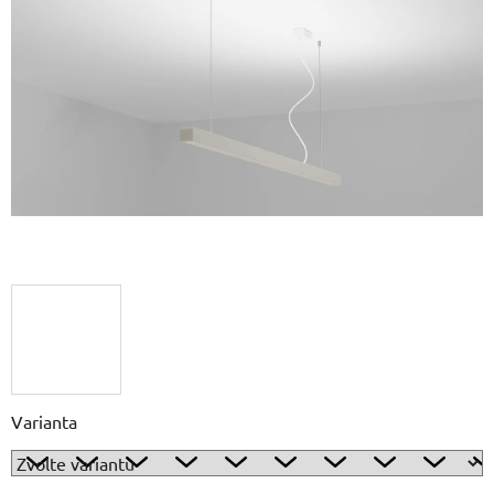
5
hvězdiček.
Varianta