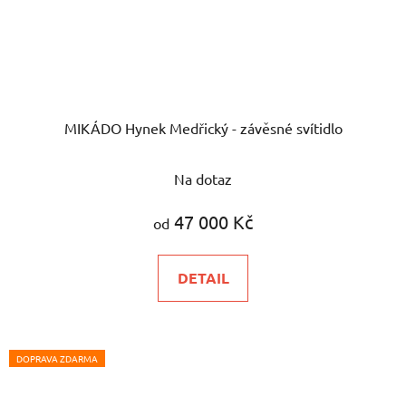
MIKÁDO Hynek Medřický - závěsné svítidlo
Průměrné
Na dotaz
hodnocení
produktu
47 000 Kč
od
je
5,0
DETAIL
z
5
hvězdiček.
DOPRAVA ZDARMA