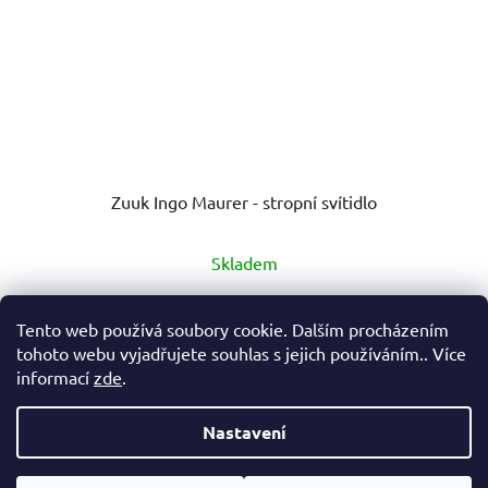
Zuuk Ingo Maurer - stropní svítidlo
Průměrné
Skladem
hodnocení
produktu
6 999 Kč
Tento web používá soubory cookie. Dalším procházením
je
tohoto webu vyjadřujete souhlas s jejich používáním.. Více
5,0
informací
zde
.
DO KOŠÍKU
z
5
Nastavení
hvězdiček.
Z
Vytvořil Shoptet