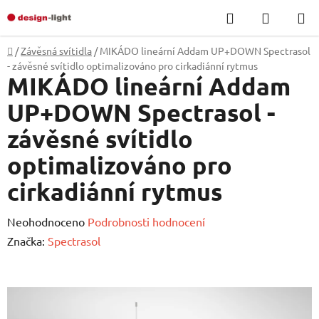
Přejít
Hledat
NÁKUP
na
KOŠÍK
obsah
Domů
/
Závěsná svítidla
/
MIKÁDO lineární Addam UP+DOWN Spectrasol
- závěsné svítidlo optimalizováno pro cirkadiánní rytmus
MIKÁDO lineární Addam
UP+DOWN Spectrasol -
závěsné svítidlo
optimalizováno pro
cirkadiánní rytmus
Průměrné
Neohodnoceno
Podrobnosti hodnocení
hodnocení
Značka:
Spectrasol
produktu
je
0,0
z