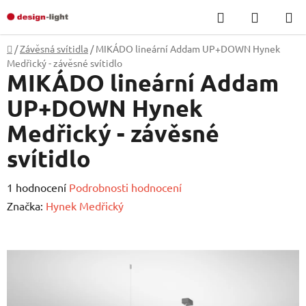
Přejít
Hledat
NÁKUP
na
KOŠÍK
obsah
Domů
/
Závěsná svítidla
/
MIKÁDO lineární Addam UP+DOWN Hynek
Medřický - závěsné svítidlo
MIKÁDO lineární Addam
UP+DOWN Hynek
Medřický - závěsné
svítidlo
Průměrné
1 hodnocení
Podrobnosti hodnocení
hodnocení
Značka:
Hynek Medřický
produktu
je
5,0
z
5