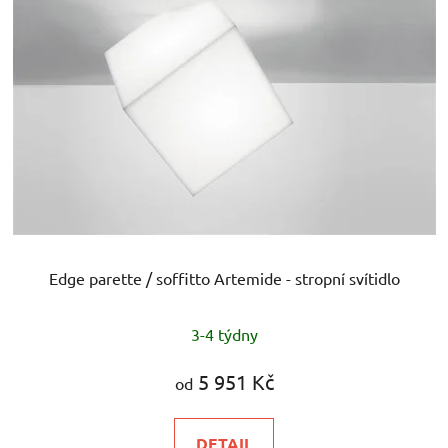
Edge parette / soffitto Artemide - stropní svítidlo
3-4 týdny
5 951 Kč
od
DETAIL