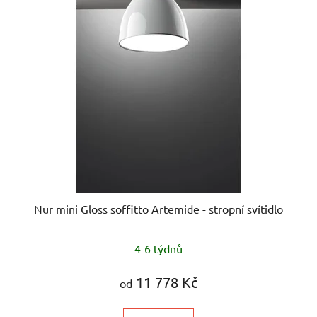
Nur mini Gloss soffitto Artemide - stropní svítidlo
Průměrné
4-6 týdnů
hodnocení
produktu
11 778 Kč
od
je
5,0