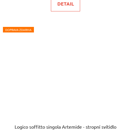
DETAIL
z
5
hvězdiček.
DOPRAVA ZDARMA
Logico soffitto singola Artemide - stropní svítidlo