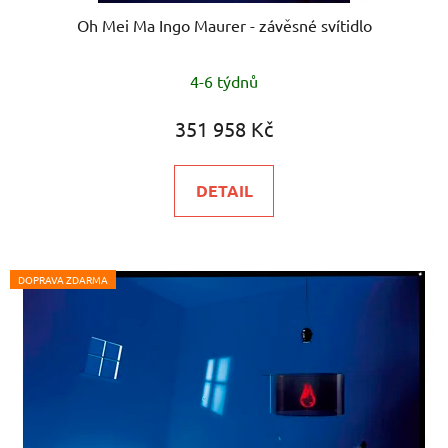
Oh Mei Ma Ingo Maurer - závěsné svítidlo
Průměrné
4-6 týdnů
hodnocení
produktu
351 958 Kč
je
5,0
DETAIL
z
5
hvězdiček.
DOPRAVA ZDARMA