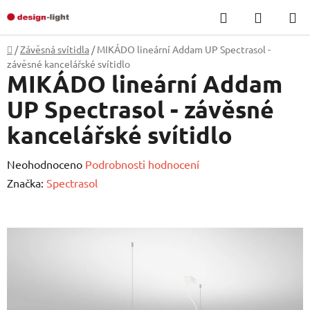
Přejít
Hledat
NÁKUP
na
KOŠÍK
obsah
Domů
/
Závěsná svítidla
/
MIKÁDO lineární Addam UP Spectrasol -
závěsné kancelářské svítidlo
MIKÁDO lineární Addam
UP Spectrasol - závěsné
kancelářské svítidlo
Průměrné
Neohodnoceno
Podrobnosti hodnocení
hodnocení
Značka:
Spectrasol
produktu
je
0,0
z
5
hvězdiček.