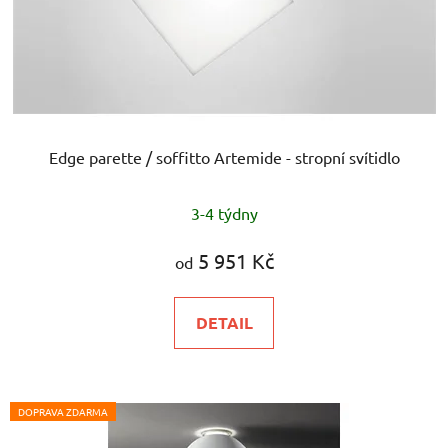
Edge parette / soffitto Artemide - stropní svítidlo
3-4 týdny
5 951 Kč
od
DETAIL
DOPRAVA ZDARMA