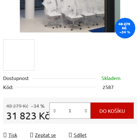
48 279
KČ
–34 %
Dostupnost
Skladem
Kód:
2587
48 279 Kč
–34 %
DO KOŠÍKU
31 823 Kč
Měrná cena:
Tisk
Zeptat se
Sdílet