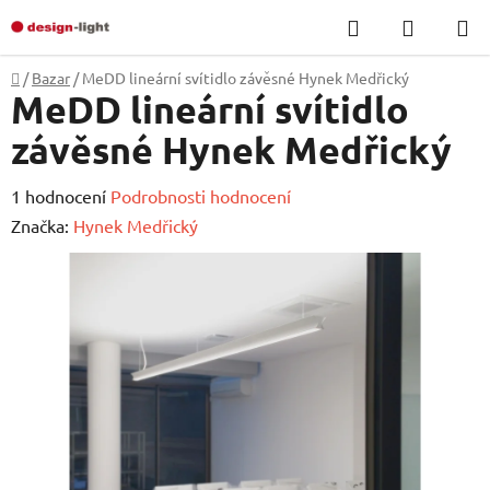
Přejít
Hledat
NÁKUP
na
KOŠÍK
obsah
Domů
/
Bazar
/
MeDD lineární svítidlo závěsné Hynek Medřický
MeDD lineární svítidlo
závěsné Hynek Medřický
Průměrné
1 hodnocení
Podrobnosti hodnocení
hodnocení
Značka:
Hynek Medřický
produktu
je
5,0
z
5
hvězdiček.