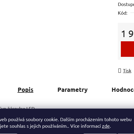
Dostup
Kód:
1 
Měrná
Tisk
Popis
Parametry
Hodnoc
Typ žárovky: LED
Tvar: kruh
web používá soubory cookie. Dalším procházením tohoto webu
Závit: E27
jete souhlas s jejich používáním.. Více informací
zde
.
Průměr: 120 mm