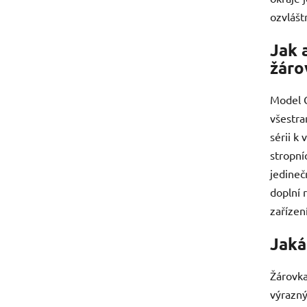
ozvlášt
Jak 
žáro
Model G
všestra
sérii k
stropní
jedineč
doplní 
zařízen
Jaká
Žárovka
výrazný