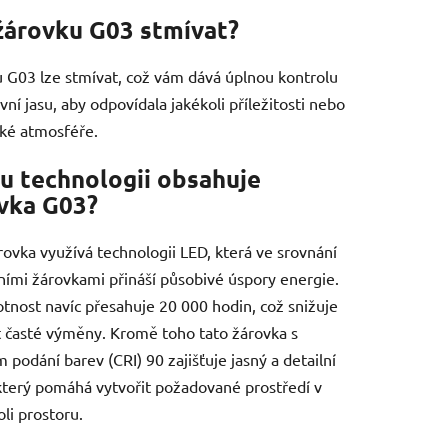
žárovku G03 stmívat?
 G03 lze stmívat, což vám dává úplnou kontrolu
vní jasu, aby odpovídala jakékoli příležitosti nebo
cké atmosféře.
u technologii obsahuje
vka G03?
rovka využívá technologii LED, která ve srovnání
čními žárovkami přináší působivé úspory energie.
votnost navíc přesahuje 20 000 hodin, což snižuje
 časté výměny. Kromě toho tato žárovka s
 podání barev (CRI) 90 zajišťuje jasný a detailní
který pomáhá vytvořit požadované prostředí v
li prostoru.