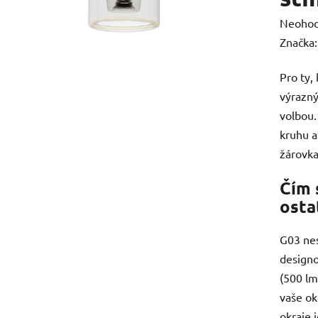
Průměr
Neoho
hodnoc
Značka
produk
Pro ty,
je
výrazný
0,0
volbou
z
kruhu 
5
žárovka
hvězdič
Čím 
osta
G03 nes
design
(500 lm
vaše ok
okraje 