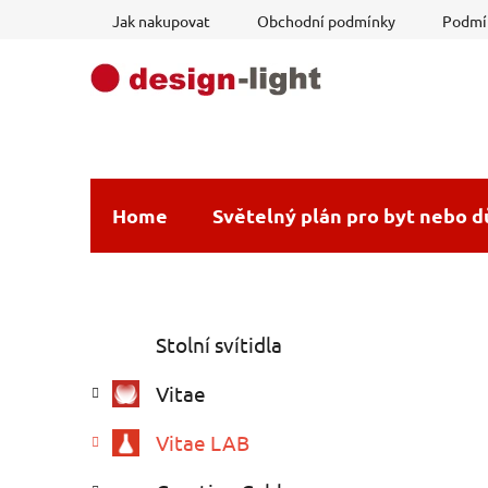
Přejít
Jak nakupovat
Obchodní podmínky
Podmín
na
obsah
Home
Světelný plán pro byt nebo 
P
K
Přeskočit
Stolní svítidla
a
o
kategorie
t
s
Vitae
e
t
g
r
Vitae LAB
o
a
r