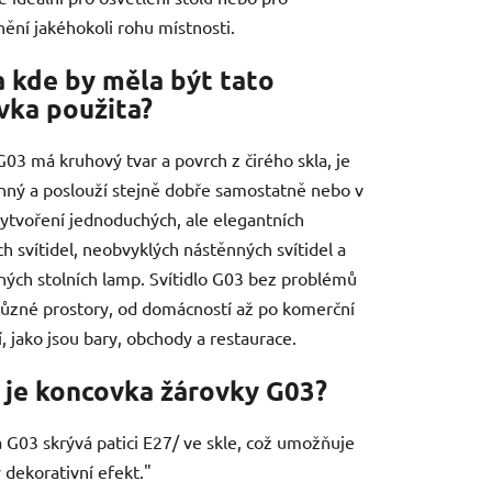
nění jakéhokoli rohu místnosti.
a kde by měla být tato
vka použita?
03 má kruhový tvar a povrch z čirého skla, je
nný a poslouží stejně dobře samostatně nebo v
 vytvoření jednoduchých, ale elegantních
ch svítidel, neobvyklých nástěnných svítidel a
ných stolních lamp. Svítidlo G03 bez problémů
různé prostory, od domácností až po komerční
í, jako jsou bary, obchody a restaurace.
 je koncovka žárovky G03?
 G03 skrývá patici E27/ ve skle, což umožňuje
 dekorativní efekt."