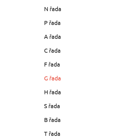
N řada
P řada
A řada
C řada
F řada
G řada
H řada
S řada
B řada
T řada