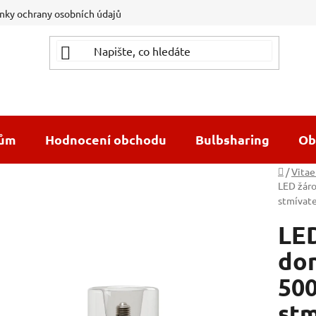
ky ochrany osobních údajů
dům
Hodnocení obchodu
Bulbsharing
Ob
Domů
/
Vitae
LED žár
stmívat
LED
do
500
stm