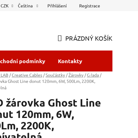
Přihlášení
Registrace
CZK
Čeština
PRÁZDNÝ KOŠÍK
NÁKUPNÍ
KOŠÍK
chodní podmínky
Kontakty
 LAB
/
Creative Cables
/
Součástky
/
Žárovky
/
G řada
/
ovka Ghost Line donut 120mm, 6W, 500Lm, 2200K,
elná
 žárovka Ghost Line
nut 120mm, 6W,
Lm, 2200K,
ívatelná