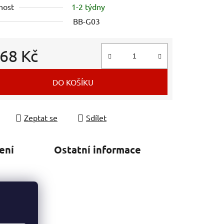
nost
1-2 týdny
BB-G03
968 Kč
 cena:
DO KOŠÍKU
Zeptat se
Sdílet
ení
Ostatní informace