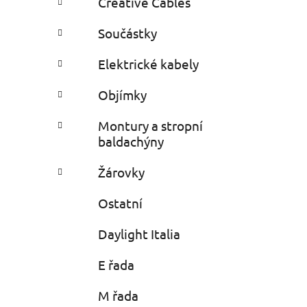
Creative Cables
i
n
e
n
Součástky
í
p
Elektrické kabely
a
Objímky
n
e
Montury a stropní
l
baldachýny
Žárovky
Ostatní
Daylight Italia
E řada
M řada