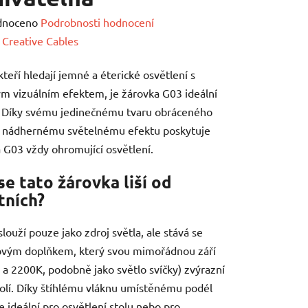
né
dnoceno
Podrobnosti hodnocení
ení
:
Creative Cables
tu
 kteří hledají jemné a éterické osvětlení s
m vizuálním efektem, je žárovka G03 ideální
. Díky svému jedinečnému tvaru obráceného
a nádhernému světelnému efektu poskytuje
 G03 vždy ohromující osvětlení.
ek.
se tato žárovka liší od
tních?
louží pouze jako zdroj světla, ale stává se
ovým doplňkem, který svou mimořádnou září
 a 2200K, podobně jako světlo svíčky) zvýrazní
olí. Díky štíhlému vláknu umístěnému podél
je ideální pro osvětlení stolu nebo pro