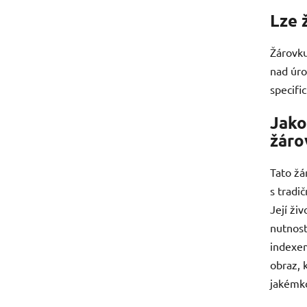
Lze 
Žárovku
nad úro
specifi
Jako
žáro
Tato žá
s tradi
Její ži
nutnost
indexem
obraz, 
jakémko