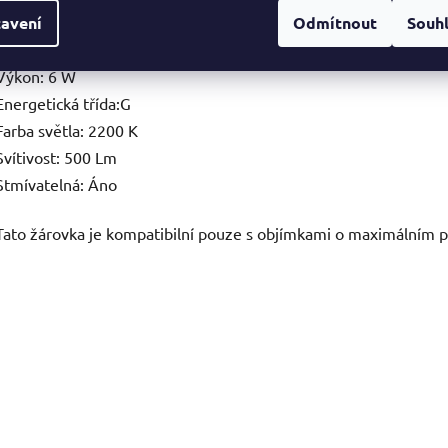
Délka: 90 mm
avení
Odmítnout
Souh
Napětí: 220-240 V
Výkon: 6 W
Energetická třída:G
Farba světla: 2200 K
Svítivost: 500 Lm
Stmívatelná: Áno
Tato žárovka je kompatibilní pouze s objímkami o maximálním 