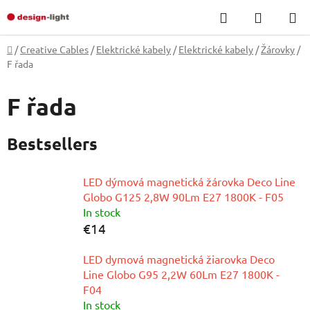
Skip
Search
SHOPP
to
CART
content
Home
/
Creative Cables
/
Elektrické kabely
/
Elektrické kabely
/
Žárovky
/
F řada
F řada
Bestsellers
LED dýmová magnetická žárovka Deco Line
Globo G125 2,8W 90Lm E27 1800K - F05
In stock
€14
LED dymová magnetická žiarovka Deco
Line Globo G95 2,2W 60Lm E27 1800K -
F04
In stock