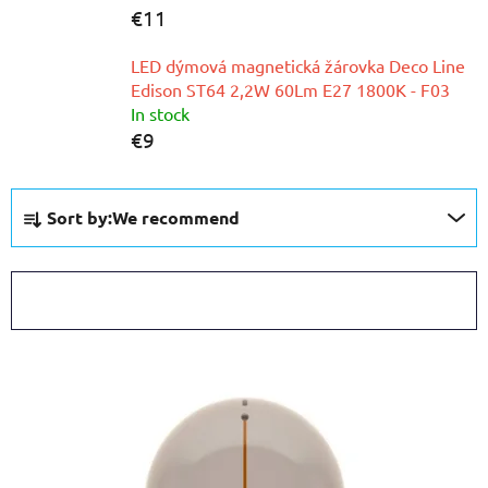
€11
LED dýmová magnetická žárovka Deco Line
Edison ST64 2,2W 60Lm E27 1800K - F03
In stock
€9
P
Sort by:
We recommend
r
o
d
OPEN FILTER
u
c
L
t
i
s
s
o
t
r
o
t