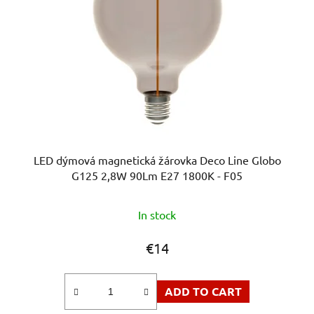
f
i
p
n
r
g
o
d
u
c
t
s
LED dýmová magnetická žárovka Deco Line Globo
G125 2,8W 90Lm E27 1800K - F05
In stock
€14
ADD TO CART