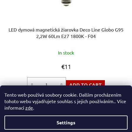
LED dymová magnetická žiarovka Deco Line Globo G95
2,2W 60Lm E27 1800K - F04
In stock
€11
ADD TO CART
Tento web používá soubory cookie. Dalším procházením
tohoto webu vyjadřujete souhlas s jejich používáním.. Více
informací
zde
.
3
items total
L
Settings
i
s