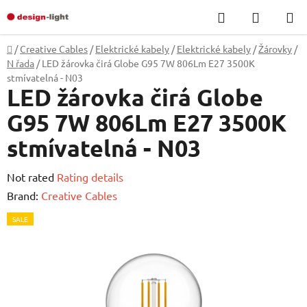
Skip
Search
SHOPP
to
CART
content
Home
/
Creative Cables
/
Elektrické kabely
/
Elektrické kabely
/
Žárovky
/
N řada
/
LED žárovka čirá Globe G95 7W 806Lm E27 3500K
stmívatelná - N03
LED žárovka čirá Globe
G95 7W 806Lm E27 3500K
stmívatelná - N03
The
Not rated
Rating details
average
Brand:
Creative Cables
product
SALE
rating
is
0,0
out
of