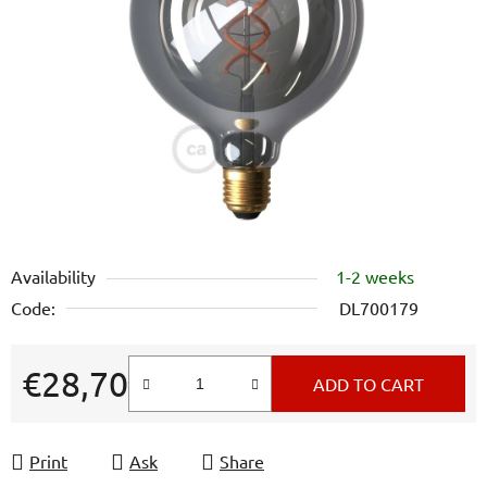
out
of
5
stars.
Availability
1-2 weeks
Code:
DL700179
€28,70
ADD TO CART
Measure price:
Print
Ask
Share