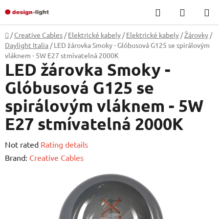
Skip
Search
SHOPP
to
CART
content
Home
/
Creative Cables
/
Elektrické kabely
/
Elektrické kabely
/
Žárovky
/
Daylight Italia
/
LED žárovka Smoky - Glóbusová G125 se spirálovým
vláknem - 5W E27 stmívatelná 2000K
LED žárovka Smoky -
Glóbusová G125 se
spirálovým vláknem - 5W
E27 stmívatelná 2000K
The
Not rated
Rating details
average
Brand:
Creative Cables
product
rating
is
0,0