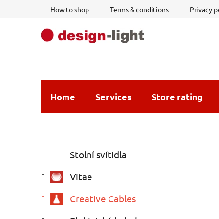
Skip
How to shop
Terms & conditions
Privacy p
to
content
Home
Services
Store rating
S
C
Skip
Stolní svítidla
a
i
categories
t
d
Vitae
e
e
g
b
Creative Cables
o
a
r