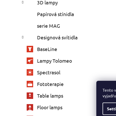
3D lampy
Papírová stínidla
serie MAG
Designová svítidla
BaseLine
Lampy Tolomeo
Spectrasol
Fototerapie
Tento 
Table lamps
vyjadřu
Floor lamps
Sett