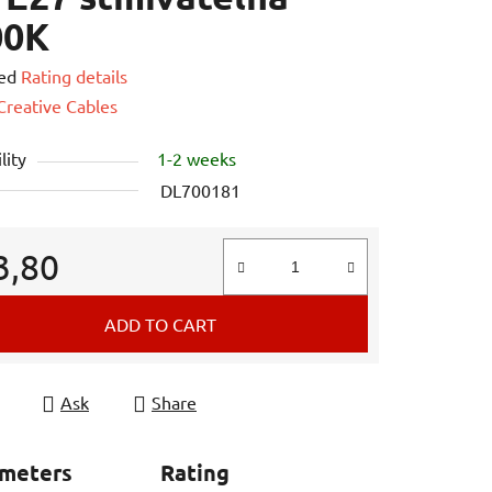
00K
ed
Rating details
e
Creative Cables
lity
1-2 weeks
DL700181
3,80
e price:
ADD TO CART
Ask
Share
ameters
Rating