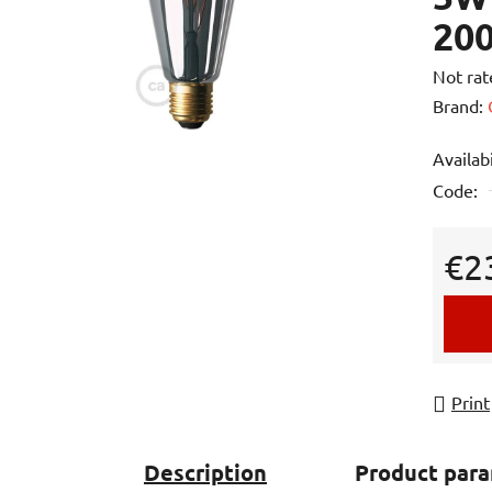
20
The
Not rat
averag
Brand:
product
Availabi
rating
Code:
is
0,0
out
€2
of
Measur
5
stars.
Print
Description
Product par