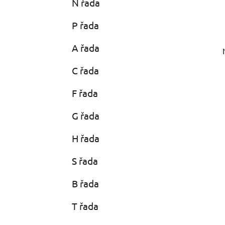
N řada
P řada
A řada
C řada
F řada
G řada
H řada
S řada
B řada
T řada