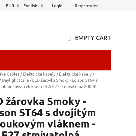
Login
Registration
EUR
English
EMPTY CART
SHOPPING
CART
ive Cables
/
Elektrické kabely
/
Elektrické kabely
/
/
Daylight Italia
/
LED žárovka Smoky - Edison ST64 s
m obloukovým vláknem - 5W E27 stmívatelná 2000K
 žárovka Smoky -
son ST64 s dvojitým
loukovým vláknem -
E27 stmívatelná