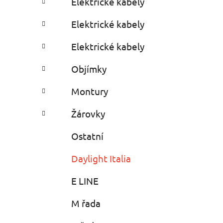
Elektrické kabely
i
r
e
Elektrické kabely
s
Elektrické kabely
Objímky
Montury
Žárovky
Ostatní
Daylight Italia
E LINE
M řada