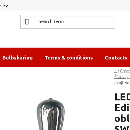
olicy
Bulbsharing
Terms & conditions
Contacts
Home
/
Creat
Žárovky
dvojitý
LED
Edi
ob
5W 