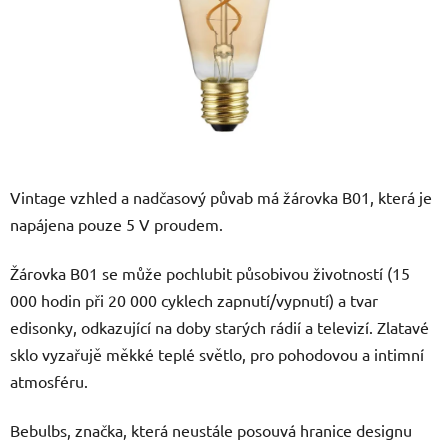
Vintage vzhled a nadčasový půvab má žárovka B01, která je
napájena pouze 5 V proudem.
Žárovka B01 se může pochlubit působivou životností (15
000 hodin při 20 000 cyklech zapnutí/vypnutí) a tvar
edisonky, odkazující na doby starých rádií a televizí. Zlatavé
sklo vyzařujě měkké teplé světlo, pro pohodovou a intimní
atmosféru.
Bebulbs, značka, která neustále posouvá hranice designu