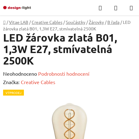
Přejít
Hledat
NÁKUP
na
KOŠÍK
obsah
Domů
/
Vitae LAB
/
Creative Cables
/
Součástky
/
Žárovky
/
B řada
/
LED
žárovka zlatá B01, 1,3W E27, stmívatelná 2500K
LED žárovka zlatá B01,
1,3W E27, stmívatelná
2500K
Průměrné
Neohodnoceno
Podrobnosti hodnocení
hodnocení
Značka:
Creative Cables
produktu
VÝPRODEJ
je
0,0
z
5
hvězdiček.