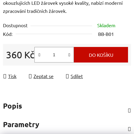
okouzlujících LED žárovek vysoké kvality, nabízí moderní
zpracování tradičních žárovek.
Dostupnost
Skladem
Kód:
BB-B01
360 Kč
DO KOŠÍKU
Měrná cena:
Tisk
Zeptat se
Sdílet
Popis
Parametry