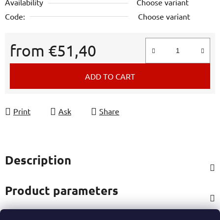
Availability
Choose variant
Code:
Choose variant
from
€51,40
Measure price:
ADD TO CART
Print
Ask
Share
Description
Product parameters