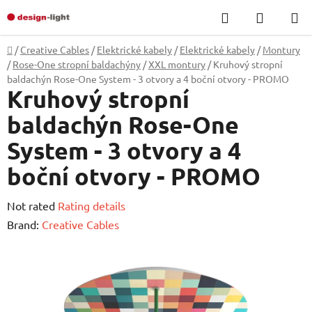
Skip
Search
SHOPP
to
CART
content
Home
/
Creative Cables
/
Elektrické kabely
/
Elektrické kabely
/
Montury
/
Rose-One stropní baldachýny
/
XXL montury
/
Kruhový stropní
baldachýn Rose-One System - 3 otvory a 4 boční otvory - PROMO
Kruhový stropní
baldachýn Rose-One
System - 3 otvory a 4
boční otvory - PROMO
The
Not rated
Rating details
average
Brand:
Creative Cables
product
rating
is
0,0