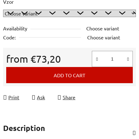
Vzor
Availability
Choose variant
Code:
Choose variant
from
€73,20
Measure price:
ADD TO CART
Print
Ask
Share
Description