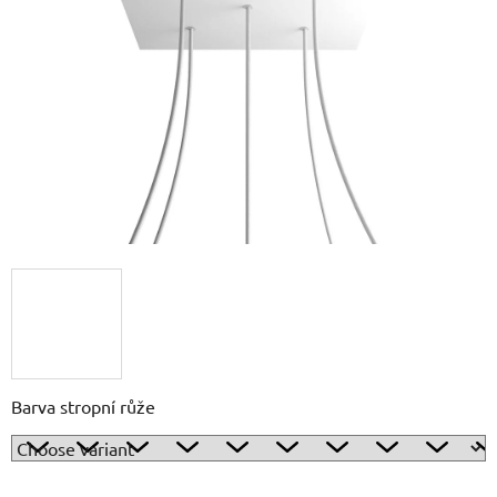
out
of
5
stars.
Barva stropní růže