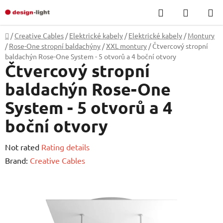
Skip
Search
SHOPP
to
CART
content
Home
/
Creative Cables
/
Elektrické kabely
/
Elektrické kabely
/
Montury
/
Rose-One stropní baldachýny
/
XXL montury
/
Čtvercový stropní
baldachýn Rose-One System - 5 otvorů a 4 boční otvory
Čtvercový stropní
baldachýn Rose-One
System - 5 otvorů a 4
boční otvory
The
Not rated
Rating details
average
Brand:
Creative Cables
product
rating
is
0,0