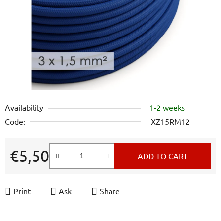
5
stars.
Availability
1-2 weeks
Code:
XZ15RM12
€5,50
ADD TO CART
Measure price:
Print
Ask
Share