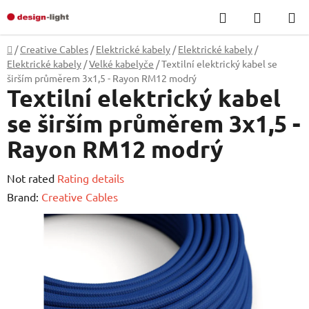
Skip
Search
SHOPP
to
CART
content
Home
/
Creative Cables
/
Elektrické kabely
/
Elektrické kabely
/
Elektrické kabely
/
Velké kabelyče
/
Textilní elektrický kabel se
širším průměrem 3x1,5 - Rayon RM12 modrý
Textilní elektrický kabel
se širším průměrem 3x1,5 -
Rayon RM12 modrý
The
Not rated
Rating details
average
Brand:
Creative Cables
product
rating
is
0,0
out
of