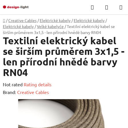
Skip
Search
SHOPP
to
CART
content
Home
/
Creative Cables
/
Elektrické kabely
/
Elektrické kabely
/
Elektrické kabely
/
Velké kabelyče
/
Textilní elektrický kabel se
širším průměrem 3x1,5 - len přírodní hnědé barvy RN04
Textilní elektrický kabel
se širším průměrem 3x1,5 -
len přírodní hnědé barvy
RN04
The
Not rated
Rating details
average
Brand:
Creative Cables
product
rating
is
0,0