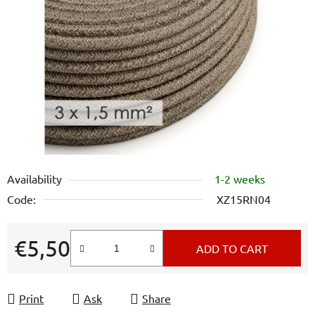
out
of
5
stars.
Availability
1-2 weeks
Code:
XZ15RN04
€5,50
ADD TO CART
Measure price:
Print
Ask
Share