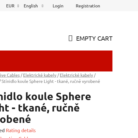
Login
Registration
EUR
English
EMPTY CART
SHOPPING
CART
ive Cables
/
Elektrické kabely
/
Elektrické kabely
/
/
Stínidlo koule Sphere Light - tkané, ručně vyrobené
nidlo koule Sphere
ht - tkané, ručně
robené
ed
Rating details