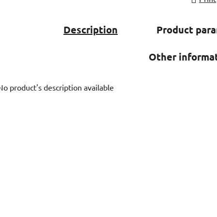
Description
Product par
Other informa
No product's description available