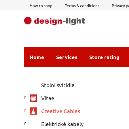
Skip
How to shop
Terms & conditions
Privacy p
to
content
Home
Services
Store rating
S
C
Skip
Stolní svítidla
a
i
categories
t
d
Vitae
e
e
g
b
Creative Cables
o
a
r
Elektrické kabely
i
r