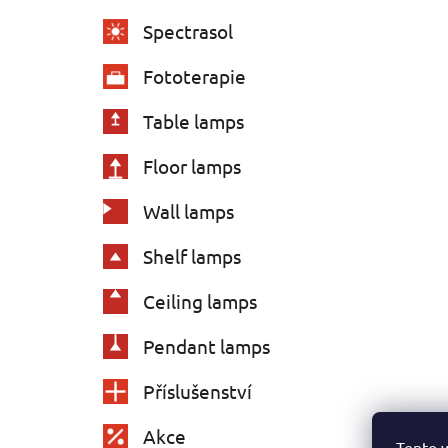
Spectrasol
Fototerapie
Table lamps
Floor lamps
Wall lamps
Shelf lamps
Ceiling lamps
Pendant lamps
Příslušenství
Akce
Tento 