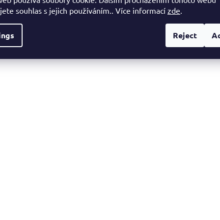
jete souhlas s jejich používáním.. Více informací
zde
.
ings
Reject
A