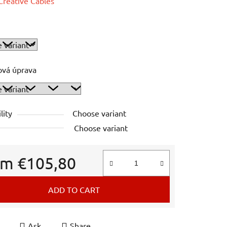
e
Creative Cables
ová úprava
lity
Choose variant
Choose variant
om
€105,80
e price:
ADD TO CART
Ask
Share