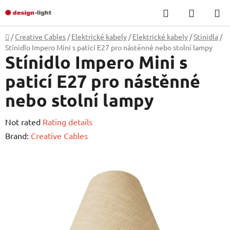
Skip
Search
SHOPP
to
CART
content
Home
/
Creative Cables
/
Elektrické kabely
/
Elektrické kabely
/
Stínidla
/
Stínidlo Impero Mini s paticí E27 pro nástěnné nebo stolní lampy
Stínidlo Impero Mini s
paticí E27 pro nástěnné
nebo stolní lampy
The
Not rated
Rating details
average
Brand:
Creative Cables
product
rating
is
0,0
out
of