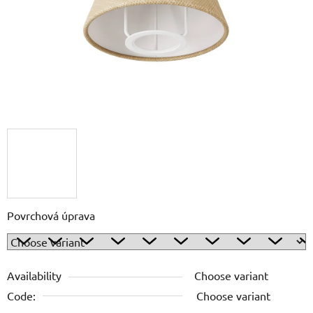
5
stars.
Povrchová úprava
Availability
Choose variant
Code:
Choose variant