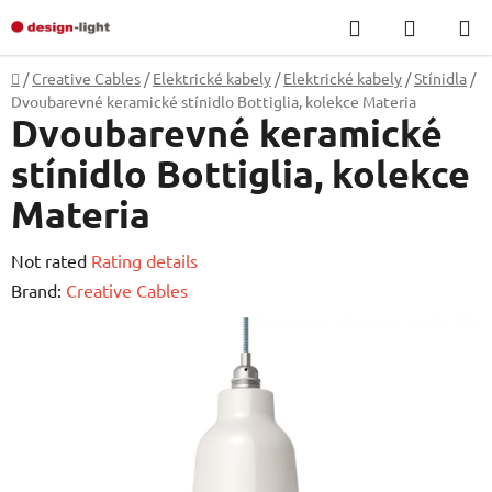
Skip
Search
SHOPP
to
CART
content
Home
/
Creative Cables
/
Elektrické kabely
/
Elektrické kabely
/
Stínidla
/
Dvoubarevné keramické stínidlo Bottiglia, kolekce Materia
Dvoubarevné keramické
stínidlo Bottiglia, kolekce
Materia
The
Not rated
Rating details
average
Brand:
Creative Cables
product
rating
is
0,0
out
of