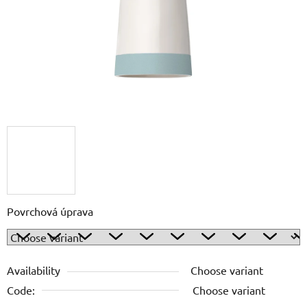
5
stars.
Povrchová úprava
Availability
Choose variant
Code:
Choose variant