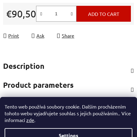
€90,50
ADD TO CART
Measure price:
Print
Ask
Share
Description
Product parameters
Tento web používá soubory cookie. Dalším procházením
Rating
tohoto webu vyjadřujete souhlas s jejich používáním.. Více
informací
zde
.
Other information
Settings