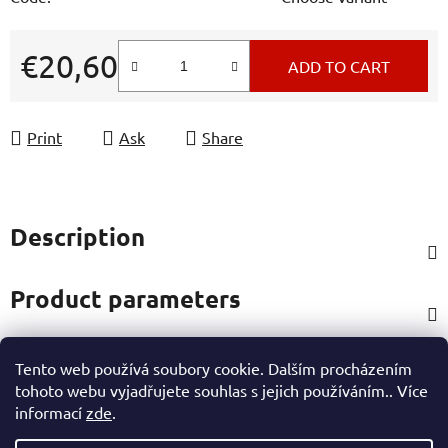
€20,60
ADD TO CART
Measure price:
Print
Ask
Share
Description
Product parameters
Tento web používá soubory cookie. Dalším procházením
Rating
tohoto webu vyjadřujete souhlas s jejich používáním.. Více
informací
zde
.
Other information