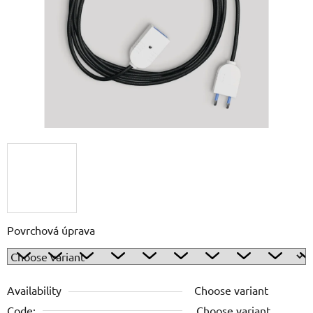
5
stars.
Povrchová úprava
Availability
Choose variant
Code:
Choose variant