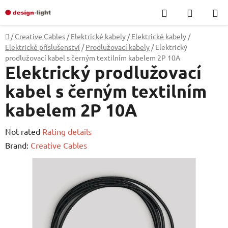
Skip
Search
SHOPP
to
CART
content
Home
/
Creative Cables
/
Elektrické kabely
/
Elektrické kabely
/
Elektrické příslušenství
/
Prodlužovací kabely
/
Elektrický
prodlužovací kabel s černým textilním kabelem 2P 10A
Elektrický prodlužovací
kabel s černým textilním
kabelem 2P 10A
The
Not rated
Rating details
average
Brand:
Creative Cables
product
rating
is
0,0
out
of