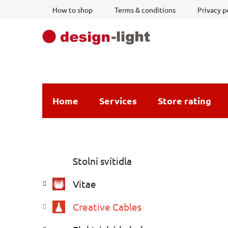
Skip
How to shop
Terms & conditions
Privacy p
to
content
Home
Services
Store rating
S
C
Skip
Stolní svítidla
a
i
categories
t
d
Vitae
e
e
g
b
Creative Cables
o
a
r