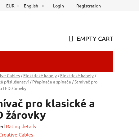
Login
Registration
EUR
English
EMPTY CART
SHOPPING
CART
ive Cables
/
Elektrické kabely
/
Elektrické kabely
/
ké příslušenství
/
Přepínače a spínače
/
Stmívač pro
 a LED žárovky
ívač pro klasické a
D žárovky
ed
Rating details
e
Creative Cables