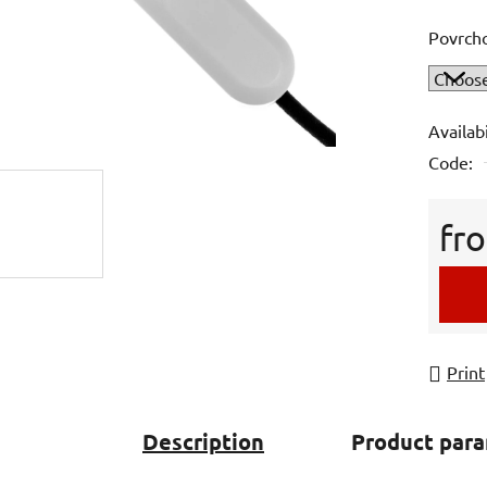
product
Povrch
rating
is
0,0
out
Availabi
of
Code:
5
stars.
fr
Measur
Print
Description
Product par