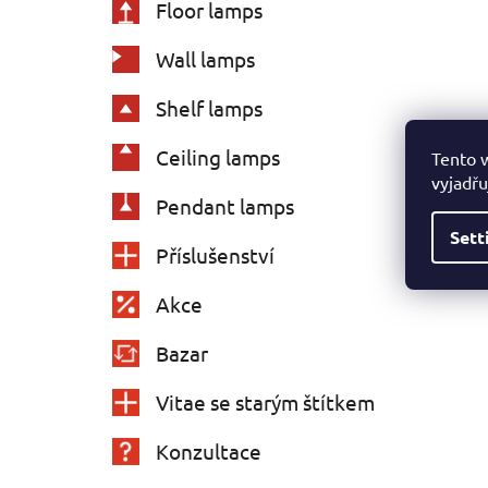
Floor lamps
Wall lamps
Shelf lamps
Ceiling lamps
Tento 
vyjadřu
Pendant lamps
Sett
Příslušenství
Akce
Bazar
Vitae se starým štítkem
Konzultace