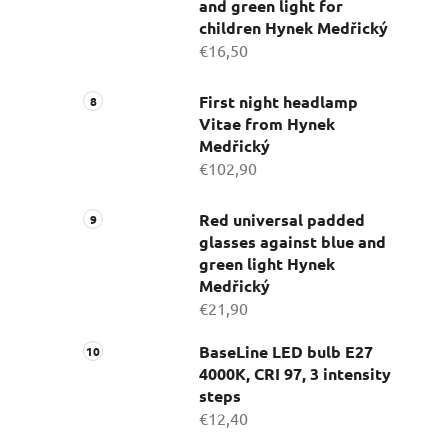
and green light for
children Hynek Medřický
€16,50
First night headlamp
Vitae from Hynek
Medřický
€102,90
Red universal padded
glasses against blue and
green light Hynek
Medřický
€21,90
BaseLine LED bulb E27
4000K, CRI 97, 3 intensity
steps
€12,40