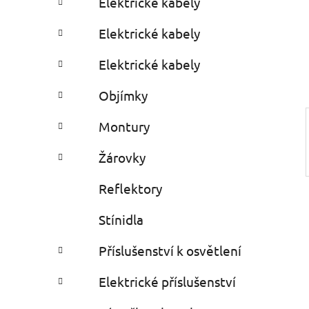
Elektrické kabely
i
r
e
Elektrické kabely
s
Elektrické kabely
Objímky
Montury
Žárovky
Reflektory
Stínidla
Příslušenství k osvětlení
Elektrické příslušenství