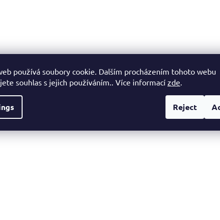
web používá soubory cookie. Dalším procházením tohoto webu
jete souhlas s jejich používáním.. Více informací
zde
.
ings
Reject
A