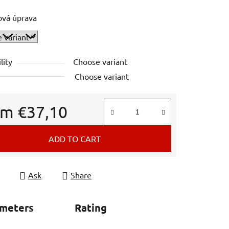
ová úprava
lity
Choose variant
Choose variant
om
€37,10
e price:
ADD TO CART
Ask
Share
ameters
Rating