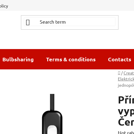
olicy
Bulbsharing
Terms & conditions
Contacts
Home
/
Creat
Elektric
jednopól
Pří
vyp
Če
The
Not rat