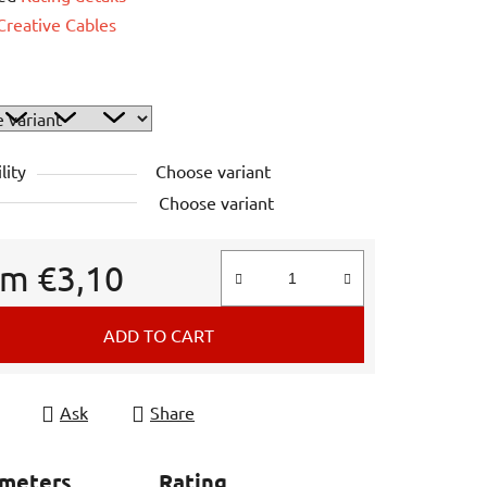
e
Creative Cables
lity
Choose variant
Choose variant
om
€3,10
e price:
ADD TO CART
Ask
Share
ameters
Rating