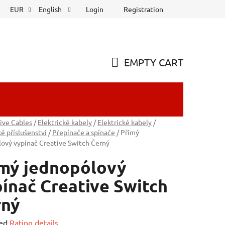
Login
Registration
EUR
English
EMPTY CART
SHOPPING
CART
ive Cables
/
Elektrické kabely
/
Elektrické kabely
/
ké příslušenství
/
Přepínače a spínače
/
Přímý
ový vypínač Creative Switch Černý
mý jednopólový
ínač Creative Switch
rný
ed
Rating details