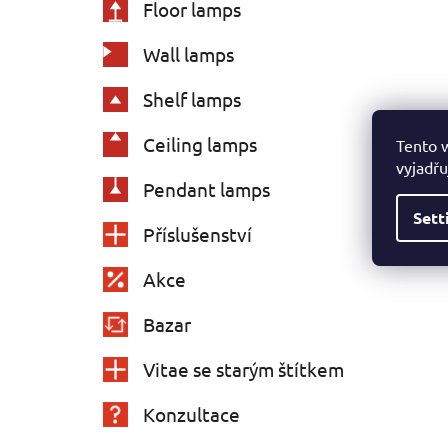
Floor lamps
Wall lamps
Shelf lamps
Ceiling lamps
Tento 
vyjadřu
Pendant lamps
Sett
Příslušenství
Akce
Bazar
Vitae se starým štítkem
Konzultace