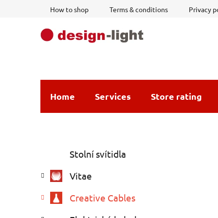
Skip
How to shop
Terms & conditions
Privacy p
to
content
Home
Services
Store rating
S
C
Skip
Stolní svítidla
a
i
categories
t
d
Vitae
e
e
g
b
Creative Cables
o
a
r