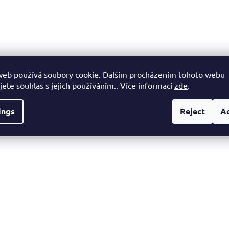
web používá soubory cookie. Dalším procházením tohoto webu
jete souhlas s jejich používáním.. Více informací
zde
.
ings
Reject
A