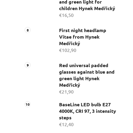
and green light for
children Hynek Medřický
€16,50
First night headlamp
Vitae from Hynek
Medřický
€102,90
Red universal padded
glasses against blue and
green light Hynek
Medřický
€21,90
BaseLine LED bulb E27
4000K, CRI 97, 3 intensity
steps
€12,40