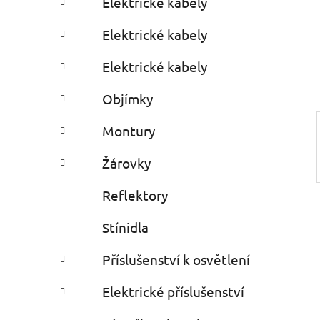
Elektrické kabely
i
r
e
Elektrické kabely
s
Elektrické kabely
Objímky
Montury
Žárovky
Reflektory
Stínidla
Příslušenství k osvětlení
Elektrické příslušenství