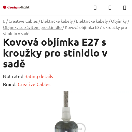
Skip
Search
SHOPP
to
CART
content
Home
/
Creative Cables
/
Elektrické kabely
/
Elektrické kabely
/
Objímky
/
Objímky se závitem pro stínidlo
/
Kovová objímka E27 s kroužky pro
stínidlo v sadě
Kovová objímka E27 s
kroužky pro stínidlo v
sadě
The
Not rated
Rating details
average
Brand:
Creative Cables
product
rating
is
0,0
out
of