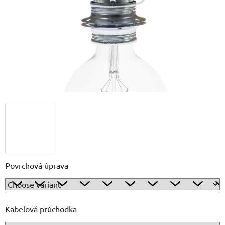
5
stars.
Povrchová úprava
Kabelová průchodka