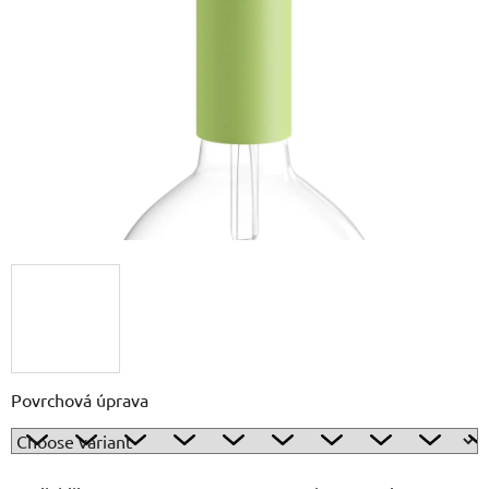
out
of
5
stars.
Povrchová úprava