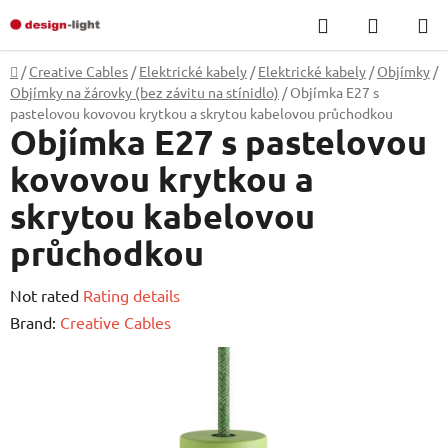
Skip
Search
SHOPP
to
CART
content
Home
/
Creative Cables
/
Elektrické kabely
/
Elektrické kabely
/
Objímky
/
Objímky na žárovky (bez závitu na stínidlo)
/
Objímka E27 s
pastelovou kovovou krytkou a skrytou kabelovou průchodkou
Objímka E27 s pastelovou
kovovou krytkou a
skrytou kabelovou
průchodkou
The
Not rated
Rating details
average
Brand:
Creative Cables
product
rating
is
0,0